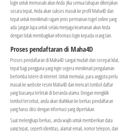
login untuk memasuki akun Anda. Jika semua tahapan dikerjakan
secara tepat, Anda akan sukses masuk ke profil Maha4D dan
tepat untuk menikmati ragam jenis permainan togel online yang
ada. Jangan lupa untuk selalu menjaga keamanan akun Anda
dengan tidak membagikan informasi login kepada orang lain.
Proses pendaftaran di Maha4D
Proses pendaftaran di Maha4D sangat mudah dan secepat kilat,
tepat bagi pengguna yang ingin segera menikmati pengalaman
berlomba lotere di internet. Untuk memulai, para anggota perlu
masuk ke website resmi Maha4D dan mencari tombol daftar
yang biasanya terletak di beranda utama. Dengan mengklik
tombol tersebut, anda akan diahkkan ke berkas pendaftaran
yang harus diisi dengan informasi yang diperlukan.
Saat melengkapi berkas, anda wajib untuk memberikan data
yang tepat, seperti identitas, alamat email, nomor telepon, dan