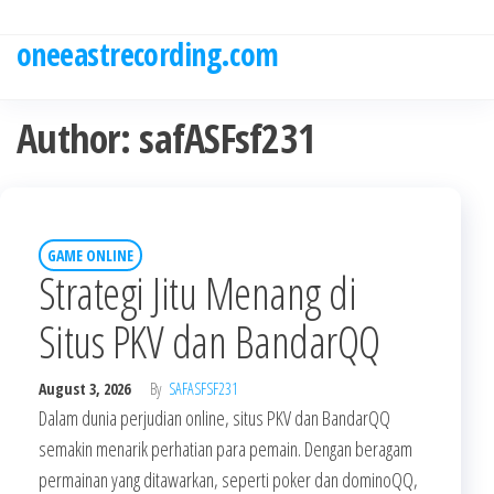
Skip
to
oneeastrecording.com
the
content
Author:
safASFsf231
GAME ONLINE
Strategi Jitu Menang di
Situs PKV dan BandarQQ
August 3, 2026
By
SAFASFSF231
Dalam dunia perjudian online, situs PKV dan BandarQQ
semakin menarik perhatian para pemain. Dengan beragam
permainan yang ditawarkan, seperti poker dan dominoQQ,