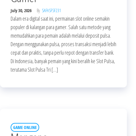
July 30, 2026
By
SAFASFSF231
Dalam era digital saat ini, permainan slot online semakin
populer di kalangan para gamer. Salah satu metode yang
memudahkan para pemain adalah melalui deposit pulsa.
Dengan menggunakan pulsa, proses transaksi menjadi lebih
cepat dan praktis, tanpa perlu repot dengan transfer bank.
Di Indonesia, banyak pemain yang kini beralih ke Slot Pulsa,
terutama Slot Pulsa Tri […]
GAME ONLINE