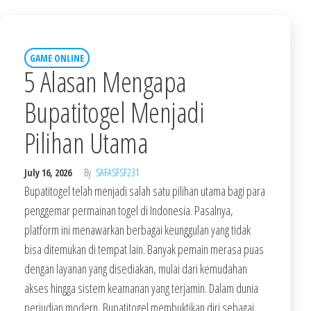
GAME ONLINE
5 Alasan Mengapa
Bupatitogel Menjadi
Pilihan Utama
July 16, 2026
By
SAFASFSF231
Bupatitogel telah menjadi salah satu pilihan utama bagi para
penggemar permainan togel di Indonesia. Pasalnya,
platform ini menawarkan berbagai keunggulan yang tidak
bisa ditemukan di tempat lain. Banyak pemain merasa puas
dengan layanan yang disediakan, mulai dari kemudahan
akses hingga sistem keamanan yang terjamin. Dalam dunia
perjudian modern, Bupatitogel membuktikan diri sebagai