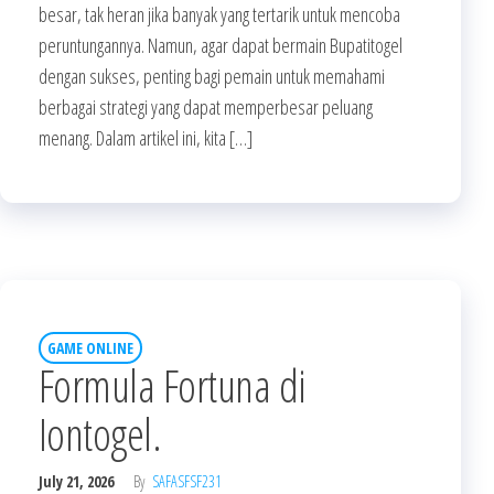
besar, tak heran jika banyak yang tertarik untuk mencoba
peruntungannya. Namun, agar dapat bermain Bupatitogel
dengan sukses, penting bagi pemain untuk memahami
berbagai strategi yang dapat memperbesar peluang
menang. Dalam artikel ini, kita […]
GAME ONLINE
Formula Fortuna di
Iontogel.
July 21, 2026
By
SAFASFSF231