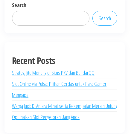
Search
Search
Recent Posts
Strategi Jitu Menang di Situs PKV dan BandarQQ
Slot Online via Pulsa: Pilihan Cerdas untuk Para Gamer
Mengapa
Warga Judi: Di Antara Minat serta Kesempatan Meraih Untung
Optimalkan Slot Penyetoran Uang Anda