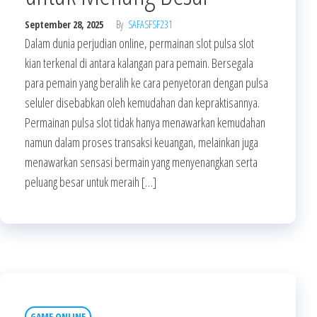
September 28, 2025
By
SAFASFSF231
Dalam dunia perjudian online, permainan slot pulsa slot
kian terkenal di antara kalangan para pemain. Bersegala
para pemain yang beralih ke cara penyetoran dengan pulsa
seluler disebabkan oleh kemudahan dan kepraktisannya.
Permainan pulsa slot tidak hanya menawarkan kemudahan
namun dalam proses transaksi keuangan, melainkan juga
menawarkan sensasi bermain yang menyenangkan serta
peluang besar untuk meraih […]
GAME ONLINE