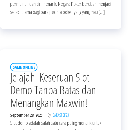
permainan dan ciri menarik, Negara Poker berubah menjadi
select utama bagi para pecinta poker yang yang mau […]
GAME ONLINE
Jelajahi Keseruan Slot
Demo Tanpa Batas dan
Menangkan Maxwin!
September 28, 2025
By
SAFASFSF231
Slot demo adalah salah satu cara paling menarik untuk