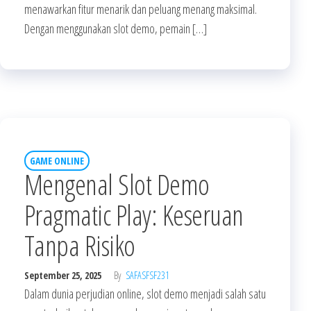
menawarkan fitur menarik dan peluang menang maksimal.
Dengan menggunakan slot demo, pemain […]
GAME ONLINE
Mengenal Slot Demo
Pragmatic Play: Keseruan
Tanpa Risiko
September 25, 2025
By
SAFASFSF231
Dalam dunia perjudian online, slot demo menjadi salah satu