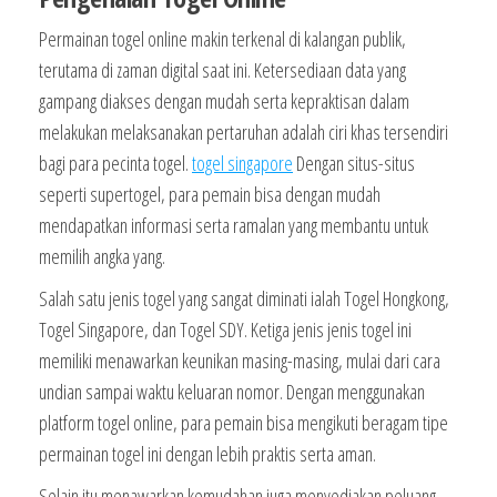
Permainan togel online makin terkenal di kalangan publik,
terutama di zaman digital saat ini. Ketersediaan data yang
gampang diakses dengan mudah serta kepraktisan dalam
melakukan melaksanakan pertaruhan adalah ciri khas tersendiri
bagi para pecinta togel.
togel singapore
Dengan situs-situs
seperti supertogel, para pemain bisa dengan mudah
mendapatkan informasi serta ramalan yang membantu untuk
memilih angka yang.
Salah satu jenis togel yang sangat diminati ialah Togel Hongkong,
Togel Singapore, dan Togel SDY. Ketiga jenis jenis togel ini
memiliki menawarkan keunikan masing-masing, mulai dari cara
undian sampai waktu keluaran nomor. Dengan menggunakan
platform togel online, para pemain bisa mengikuti beragam tipe
permainan togel ini dengan lebih praktis serta aman.
Selain itu menawarkan kemudahan juga menyediakan peluang