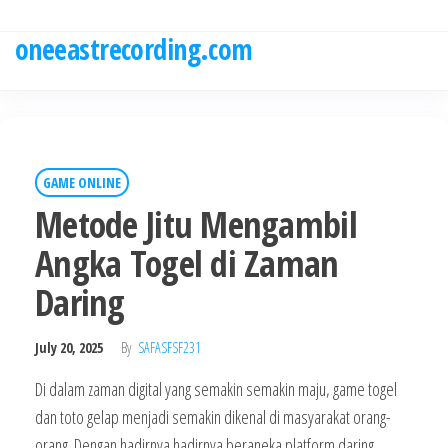
Skip
to
oneeastrecording.com
the
content
GAME ONLINE
Metode Jitu Mengambil
Angka Togel di Zaman
Daring
July 20, 2025
By
SAFASFSF231
Di dalam zaman digital yang semakin semakin maju, game togel
dan toto gelap menjadi semakin dikenal di masyarakat orang-
orang. Dengan hadirnya hadirnya beraneka platform daring