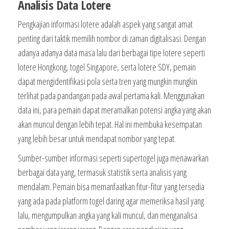
Analisis Data Lotere
Pengkajian informasi lotere adalah aspek yang sangat amat
penting dari taktik memilih nombor di zaman digitalisasi. Dengan
adanya adanya data masa lalu dari berbagai tipe lotere seperti
lotere Hongkong, togel Singapore, serta lotere SDY, pemain
dapat mengidentifikasi pola serta tren yang mungkin mungkin
terlihat pada pandangan pada awal pertama kali. Menggunakan
data ini, para pemain dapat meramalkan potensi angka yang akan
akan muncul dengan lebih tepat. Hal ini membuka kesempatan
yang lebih besar untuk mendapat nombor yang tepat.
Sumber-sumber informasi seperti supertogel juga menawarkan
berbagai data yang, termasuk statistik serta analisis yang
mendalam. Pemain bisa memanfaatkan fitur-fitur yang tersedia
yang ada pada platform togel daring agar memeriksa hasil yang
lalu, mengumpulkan angka yang kali muncul, dan menganalisa