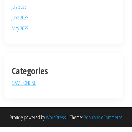
July 2025
June 2025
May 2025
Categories
GAME ONLINE
Proudly powered by
WordPress
|
Theme:
Popularis eCommerce