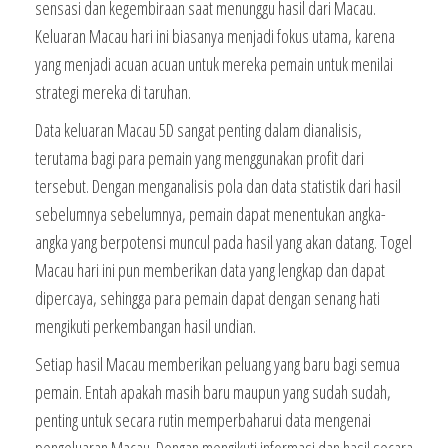
sensasi dan kegembiraan saat menunggu hasil dari Macau.
Keluaran Macau hari ini biasanya menjadi fokus utama, karena
yang menjadi acuan acuan untuk mereka pemain untuk menilai
strategi mereka di taruhan.
Data keluaran Macau 5D sangat penting dalam dianalisis,
terutama bagi para pemain yang menggunakan profit dari
tersebut. Dengan menganalisis pola dan data statistik dari hasil
sebelumnya sebelumnya, pemain dapat menentukan angka-
angka yang berpotensi muncul pada hasil yang akan datang. Togel
Macau hari ini pun memberikan data yang lengkap dan dapat
dipercaya, sehingga para pemain dapat dengan senang hati
mengikuti perkembangan hasil undian.
Setiap hasil Macau memberikan peluang yang baru bagi semua
pemain. Entah apakah masih baru maupun yang sudah sudah,
penting untuk secara rutin memperbaharui data mengenai