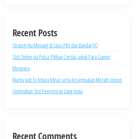
Recent Posts
Strategi Jitu Menang di Situs PKV dan BandarQQ
Slot Online via Pulsa: Pilihan Cerdas untuk Para Gamer
Mengapa
Warga Judi: Di Antara Minat serta Kesempatan Meraih Untung
Optimalkan Slot Penyetoran Uang Anda
Recent Comments