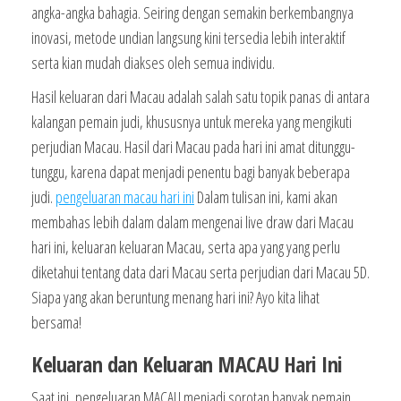
angka-angka bahagia. Seiring dengan semakin berkembangnya
inovasi, metode undian langsung kini tersedia lebih interaktif
serta kian mudah diakses oleh semua individu.
Hasil keluaran dari Macau adalah salah satu topik panas di antara
kalangan pemain judi, khususnya untuk mereka yang mengikuti
perjudian Macau. Hasil dari Macau pada hari ini amat ditunggu-
tunggu, karena dapat menjadi penentu bagi banyak beberapa
judi.
pengeluaran macau hari ini
Dalam tulisan ini, kami akan
membahas lebih dalam dalam mengenai live draw dari Macau
hari ini, keluaran keluaran Macau, serta apa yang yang perlu
diketahui tentang data dari Macau serta perjudian dari Macau 5D.
Siapa yang akan beruntung menang hari ini? Ayo kita lihat
bersama!
Keluaran dan Keluaran MACAU Hari Ini
Saat ini, pengeluaran MACAU menjadi sorotan banyak pemain