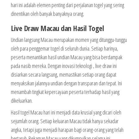
hari ini adalah elemen penting dari perjalanan togel yang sering
dinentikan oleh banyak banyaknya orang.
Live Draw Macau dan Hasil Togel
Undian langsung Macau merupakan momen yang ditunggu-tunggu
oleh para penggemar togel di seluruh dunia. Setiap harinya,
peserta menantikan hasil undian Macau yang bisa berdampak
pada nasib mereka. Dengan inovasi teknologi , live draw ini
disiarkan secara langsung, memastikan setiap orang dapat
menyaksikan jalannya undian dengan transparan dan tepat. Ini
menambah tingkat kepercayaan peserta terhadap hasil yang
dikeluarkan.
Hasil togel Macau hari ini menjadi data krusial yang dicari oleh
sejumlah orang. Setiap keluaran Macau tidak hanya sekadar
angka, tetapi juga menjadi harapan bagi orang-orang yang telah
bertaruh. Rekaman Macau yang dikumpulkan selama ini