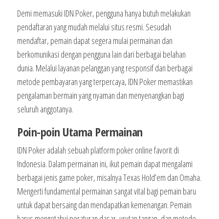
Demi memasuki IDN Poker, pengguna hanya butuh melakukan
pendaftaran yang mudah melalui situs resmi. Sesudah
mendaftar, pemain dapat segera mulai permainan dan
berkomunikasi dengan pengguna lain dari berbagai belahan
dunia. Melalui layanan pelanggan yang responsif dan berbagai
metode pembayaran yang terpercaya, IDN Poker memastikan
pengalaman bermain yang nyaman dan menyenangkan bagi
seluruh anggotanya.
Poin-poin Utama Permainan
IDN Poker adalah sebuah platform poker online favorit di
Indonesia. Dalam permainan ini, ikut pemain dapat mengalami
berbagai jenis game poker, misalnya Texas Hold’em dan Omaha.
Mengerti fundamental permainan sangat vital bagi pemain baru
untuk dapat bersaing dan mendapatkan kemenangan. Pemain
harus mengetahui peraturan dasar, urutan tangan, dan metode