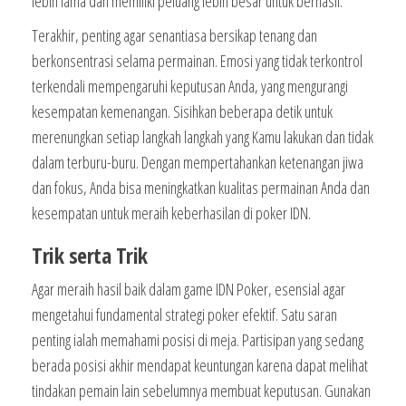
lebih lama dan memiliki peluang lebih besar untuk berhasil.
Terakhir, penting agar senantiasa bersikap tenang dan
berkonsentrasi selama permainan. Emosi yang tidak terkontrol
terkendali mempengaruhi keputusan Anda, yang mengurangi
kesempatan kemenangan. Sisihkan beberapa detik untuk
merenungkan setiap langkah langkah yang Kamu lakukan dan tidak
dalam terburu-buru. Dengan mempertahankan ketenangan jiwa
dan fokus, Anda bisa meningkatkan kualitas permainan Anda dan
kesempatan untuk meraih keberhasilan di poker IDN.
Trik serta Trik
Agar meraih hasil baik dalam game IDN Poker, esensial agar
mengetahui fundamental strategi poker efektif. Satu saran
penting ialah memahami posisi di meja. Partisipan yang sedang
berada posisi akhir mendapat keuntungan karena dapat melihat
tindakan pemain lain sebelumnya membuat keputusan. Gunakan