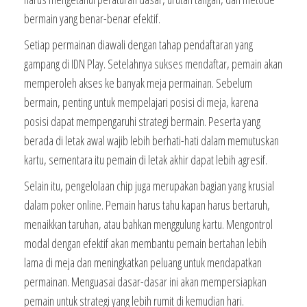
bermain yang benar-benar efektif.
Setiap permainan diawali dengan tahap pendaftaran yang
gampang di IDN Play. Setelahnya sukses mendaftar, pemain akan
memperoleh akses ke banyak meja permainan. Sebelum
bermain, penting untuk mempelajari posisi di meja, karena
posisi dapat mempengaruhi strategi bermain. Peserta yang
berada di letak awal wajib lebih berhati-hati dalam memutuskan
kartu, sementara itu pemain di letak akhir dapat lebih agresif.
Selain itu, pengelolaan chip juga merupakan bagian yang krusial
dalam poker online. Pemain harus tahu kapan harus bertaruh,
menaikkan taruhan, atau bahkan menggulung kartu. Mengontrol
modal dengan efektif akan membantu pemain bertahan lebih
lama di meja dan meningkatkan peluang untuk mendapatkan
permainan. Menguasai dasar-dasar ini akan mempersiapkan
pemain untuk strategi yang lebih rumit di kemudian hari.