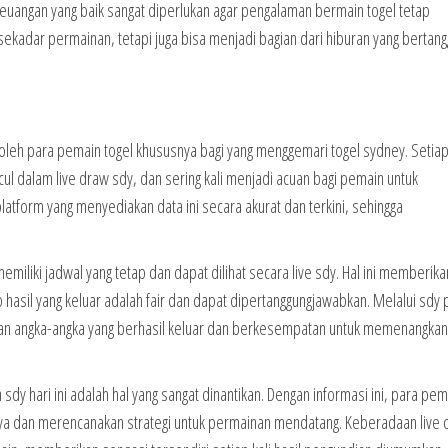
keuangan yang baik sangat diperlukan agar pengalaman bermain togel tetap
 sekadar permainan, tetapi juga bisa menjadi bagian dari hiburan yang bertan
oleh para pemain togel khususnya bagi yang menggemari togel sydney. Setiap
l dalam live draw sdy, dan sering kali menjadi acuan bagi pemain untuk
atform yang menyediakan data ini secara akurat dan terkini, sehingga
miliki jadwal yang tetap dan dapat dilihat secara live sdy. Hal ini memberika
asil yang keluar adalah fair dan dapat dipertanggungjawabkan. Melalui sdy 
n angka-angka yang berhasil keluar dan berkesempatan untuk memenangkan
dy hari ini adalah hal yang sangat dinantikan. Dengan informasi ini, para pem
a dan merencanakan strategi untuk permainan mendatang. Keberadaan live 