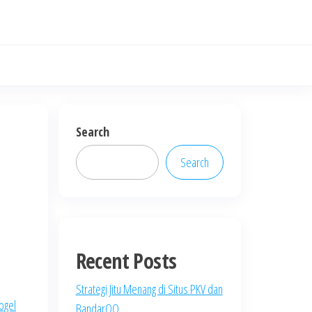
Search
Search
Recent Posts
Strategi Jitu Menang di Situs PKV dan
ogel
BandarQQ