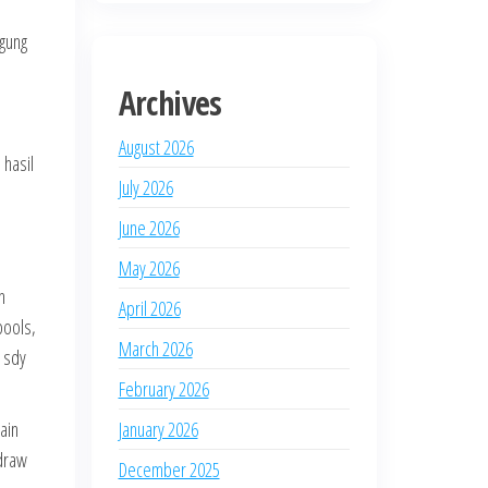
ggung
Archives
August 2026
 hasil
July 2026
June 2026
May 2026
n
April 2026
pools,
March 2026
 sdy
February 2026
ain
January 2026
draw
December 2025