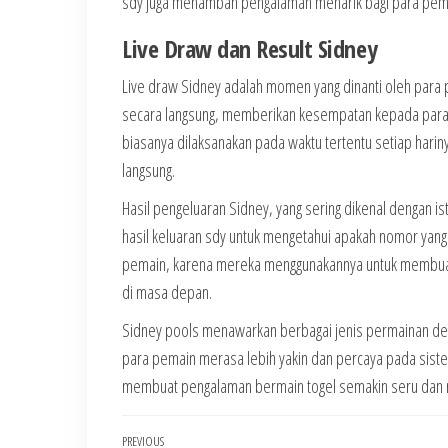
sdy juga menambah pengalaman menarik bagi para pemai
Live Draw dan Result Sidney
Live draw Sidney adalah momen yang dinanti oleh para pe
secara langsung, memberikan kesempatan kepada para pe
biasanya dilaksanakan pada waktu tertentu setiap harin
langsung.
Hasil pengeluaran Sidney, yang sering dikenal dengan is
hasil keluaran sdy untuk mengetahui apakah nomor yang 
pemain, karena mereka menggunakannya untuk membuat a
di masa depan.
Sidney pools menawarkan berbagai jenis permainan deng
para pemain merasa lebih yakin dan percaya pada siste
membuat pengalaman bermain togel semakin seru dan men
Post
Previous
PREVIOUS