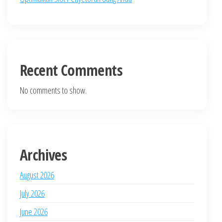
Recent Comments
No comments to show.
Archives
August 2026
July 2026
June 2026