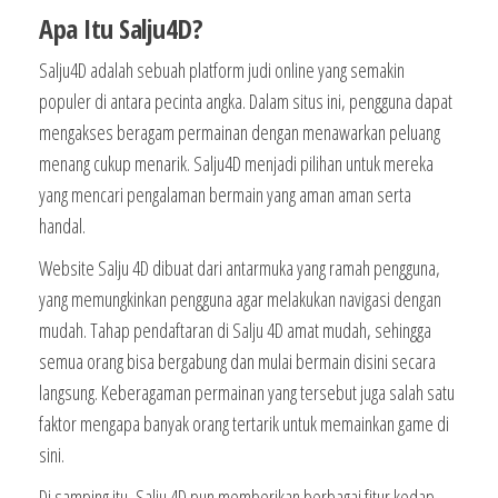
Apa Itu Salju4D?
Salju4D adalah sebuah platform judi online yang semakin
populer di antara pecinta angka. Dalam situs ini, pengguna dapat
mengakses beragam permainan dengan menawarkan peluang
menang cukup menarik. Salju4D menjadi pilihan untuk mereka
yang mencari pengalaman bermain yang aman aman serta
handal.
Website Salju 4D dibuat dari antarmuka yang ramah pengguna,
yang memungkinkan pengguna agar melakukan navigasi dengan
mudah. Tahap pendaftaran di Salju 4D amat mudah, sehingga
semua orang bisa bergabung dan mulai bermain disini secara
langsung. Keberagaman permainan yang tersebut juga salah satu
faktor mengapa banyak orang tertarik untuk memainkan game di
sini.
Di samping itu, Salju 4D pun memberikan berbagai fitur kedap-