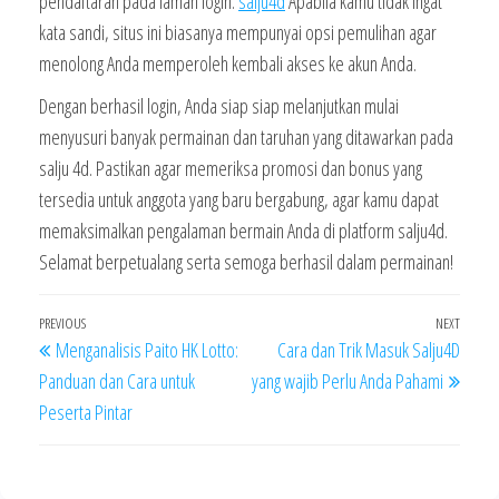
pendaftaran pada laman login.
salju4d
Apabila kamu tidak ingat
kata sandi, situs ini biasanya mempunyai opsi pemulihan agar
menolong Anda memperoleh kembali akses ke akun Anda.
Dengan berhasil login, Anda siap siap melanjutkan mulai
menyusuri banyak permainan dan taruhan yang ditawarkan pada
salju 4d. Pastikan agar memeriksa promosi dan bonus yang
tersedia untuk anggota yang baru bergabung, agar kamu dapat
memaksimalkan pengalaman bermain Anda di platform salju4d.
Selamat berpetualang serta semoga berhasil dalam permainan!
Post
Previous
PREVIOUS
NEXT
Next
Menganalisis Paito HK Lotto:
Cara dan Trik Masuk Salju4D
navigation
Post
Post
Panduan dan Cara untuk
yang wajib Perlu Anda Pahami
Peserta Pintar