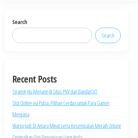
Search
Search
Recent Posts
Strategi Jitu Menang di Situs PKV dan BandarQQ
Slot Online via Pulsa: Pilihan Cerdas untuk Para Gamer
Mengapa
Warga Judi: Di Antara Minat serta Kesempatan Meraih Untung
Optimalkan Slot Penyetoran Uang Anda