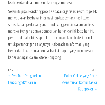
lebih cerdas dalam menentukan angka mereka.
Selain itu juga, Hongkong pools sebagai organisasi resmi togel HK
menyediakan berbagai informasi lengkap tentang hasil togel,
statistik, dan perkiraan yang mendukung pemain dalam analisis
mereka. Dengan adanya pembaruan harian dari hk lotto hari ini,
peserta dapat lebih siap dalam merencanakan strategi mereka
untuk pertandingan selanjutnya. Keberadaan informasi yang
benar dan lekas sangat krusial bagi siapapun yang ingin meraih
keberuntungan dalam lotere Hongkong.
Post
Previous
PREVIOUS
NEXT
Next
Ayo! Data Pengundian
Poker Online yang Seru:
navigation
Post
Post
Langsung SDY Hari Ini
Menemukan Komunitas di
Kudapoker