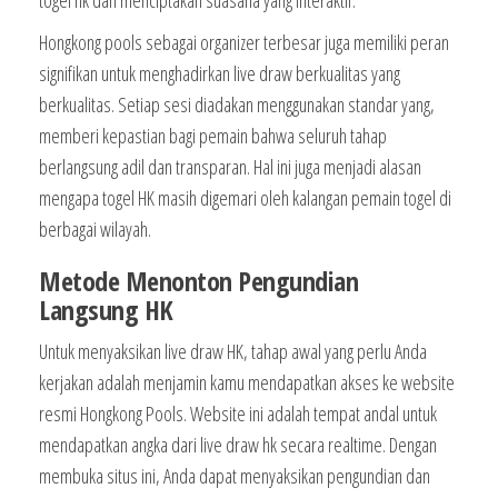
togel hk dan menciptakan suasana yang interaktif.
Hongkong pools sebagai organizer terbesar juga memiliki peran
signifikan untuk menghadirkan live draw berkualitas yang
berkualitas. Setiap sesi diadakan menggunakan standar yang,
memberi kepastian bagi pemain bahwa seluruh tahap
berlangsung adil dan transparan. Hal ini juga menjadi alasan
mengapa togel HK masih digemari oleh kalangan pemain togel di
berbagai wilayah.
Metode Menonton Pengundian
Langsung HK
Untuk menyaksikan live draw HK, tahap awal yang perlu Anda
kerjakan adalah menjamin kamu mendapatkan akses ke website
resmi Hongkong Pools. Website ini adalah tempat andal untuk
mendapatkan angka dari live draw hk secara realtime. Dengan
membuka situs ini, Anda dapat menyaksikan pengundian dan