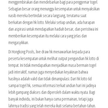
menggembirakan dan mendebarkan bagi para penggemar togel.
Sebagian besar orang menunggu kesempatan untuk menyaksikan
nasib mereka bertindak secara langsung, terutama saat
berkaitan dengan hk lotto. Melalui setiap undian, ada harapan
dan aspirasi untuk mendapatkan hadiah besar, dan peristiwa ini
memberikan kesempatan itu melalui cara yang jelas dan
mengasyikkan.
Di Hongkong Pools, live draw hk menawarkan kepada para
peserta kesempatan untuk melihat output pengundian hk lotto di
tempat. Ini tidak mendapatkan menjadikan masa bermain togel
jadi interaktif, namun juga menyediakan keyakinan bahwa
hasilnya adalah valid dan tidak dimanipulasi. Dari hk lotto 6d
sampai togel hk, semua informasi terkait undian hari ini jadinya
lebih gampang diakses dan diperoleh dalam waktu nyata. Bagi
banyak individu, ini bukan hanya cuma permainan, tetapi juga
lahirnya tradisi yang telah mereka ikuti selama bertahun-tahun.