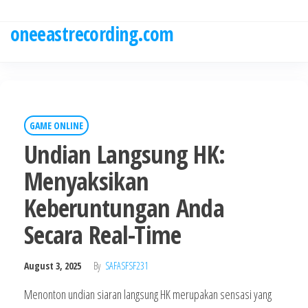
Skip
to
oneeastrecording.com
the
content
GAME ONLINE
Undian Langsung HK:
Menyaksikan
Keberuntungan Anda
Secara Real-Time
August 3, 2025
By
SAFASFSF231
Menonton undian siaran langsung HK merupakan sensasi yang