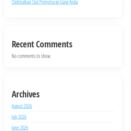
Optimalkan Slot Penyetoran Uang Anda
Recent Comments
No comments to show.
Archives
August 2026
July 2026
June 2026