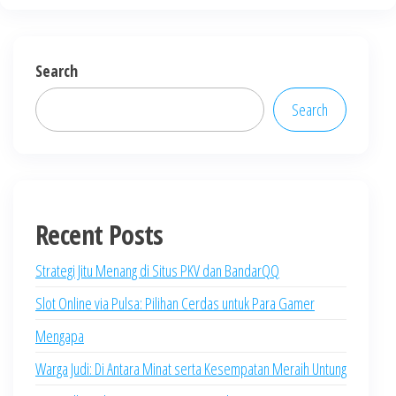
Search
Search
Recent Posts
Strategi Jitu Menang di Situs PKV dan BandarQQ
Slot Online via Pulsa: Pilihan Cerdas untuk Para Gamer
Mengapa
Warga Judi: Di Antara Minat serta Kesempatan Meraih Untung