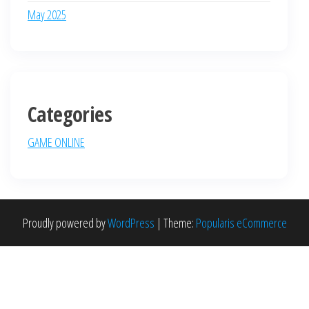
May 2025
Categories
GAME ONLINE
Proudly powered by
WordPress
|
Theme:
Popularis eCommerce