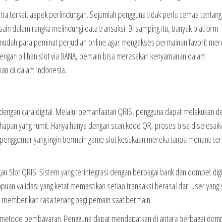
a terkait aspek perlindungan. Sejumlah pengguna tidak perlu cemas tentang
sain dalam rangka melindungi data transaksi. Di samping itu, banyak platform
mudah para peminat perjudian online agar mengakses permainan favorit mer
, dengan pilihan slot via DANA, pemain bisa merasakan kenyamanan dalam
kan di dalam Indonesia.
dengan cara digital. Melalui pemanfaatan QRIS, pengguna dapat melakukan d
ahapan yang rumit. Hanya hanya dengan scan kode QR, proses bisa diselesaik
gi penggemar yang ingin bermain game slot kesukaan mereka tanpa menanti ter
n Slot QRIS. Sistem yang terintegrasi dengan berbagai bank dan dompet digi
puan validasi yang ketat memastikan setiap transaksi berasal dari user yang 
, memberikan rasa tenang bagi pemain saat bermain.
uk metode pembayaran. Pengguna dapat mendapatkan di antara berbagai dom