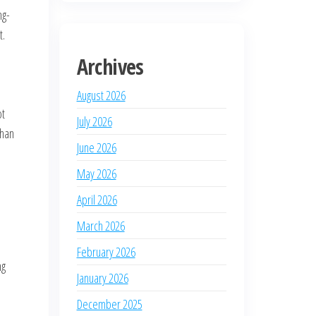
ng-
t.
Archives
n
August 2026
ot
July 2026
ihan
June 2026
May 2026
a
April 2026
March 2026
February 2026
ng
January 2026
December 2025