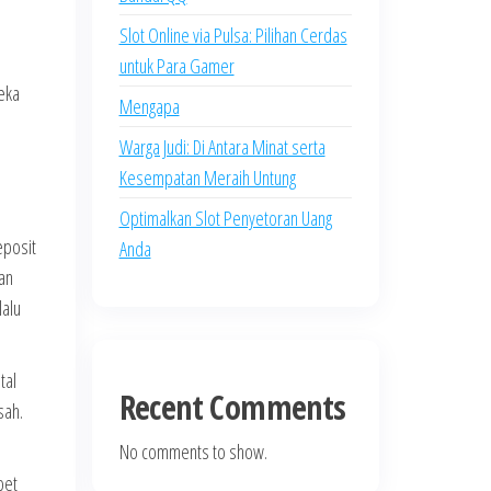
Slot Online via Pulsa: Pilihan Cerdas
untuk Para Gamer
eka
Mengapa
Warga Judi: Di Antara Minat serta
Kesempatan Meraih Untung
Optimalkan Slot Penyetoran Uang
eposit
Anda
an
lalu
tal
Recent Comments
sah.
No comments to show.
pet