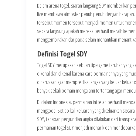
Dalam arena togel, siaran langsung SDY memberikan pen
live membawa atmosfer penuh penuh dengan harapan. P
tersebut momen tersebut menjadi momen untuk menentuk
secara langsung apakah mereka berhasil meraih kemenanga
menggembirakan daripada selain menantikan menantikan
Definisi Togel SDY
Togel SDY merupakan sebuah tipe game taruhan yang sem
dikenal dan dikenal karena cara permainannya yang mu
diharuskan agar memprediksi angka yang keluar keluar 
banyak sekali pemain mengalami tertantang agar mendu
Di dalam Indonesia, permainan ini telah berhasil mend
menggoda. Setiap kali keluaran yang dikeluarkan secar
SDY, tahapan pengundian angka dilakukan dari transpar
permainan togel SDY menjadi menarik dan mendebarka