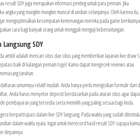
 atau result SDY juga merupakan informasi penting untuk para pemain. Jika
ka-angka yang mungkin mungkin muncul di undian selanjutnya. Oleh karena itu,
t agar mengoptimalkan kesempatan kemenangan mereka pada game berikutnya
akan cara bagi banyak orang untuk menggali menguji keberuntungan.
an Langsung SDY
nda ambil adalah mencari situs dan situs yang memberikan layanan live draw S
reputasi baik di kalangan pemain togel. Kamu dapat mengecek reviews atau
 memasang taruhan.
aftaran umumnya relatif mudah. Anda hanya perlu mengisikan formulir dari 
ftar, Anda harus menyetor deposit berdasarkan pada aturan situs agar dapa
e pembayaran yang tersedia serta memilih yang paling sesuai bagi Anda.
egera berpartisipasi dalam live SDY langsung. Pada waktu yang sudah ditentuk
l undian dalam waktu nyata. Ingat untuk merecord hasil result SDY supaya kamu
 ke depannya.