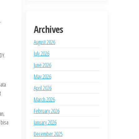
.
Archives
August 2026
July 2026
DY.
June 2026
May 2026
data
April 2026
t
March 2026
February 2026
an,
 bisa
January 2026
December 2025