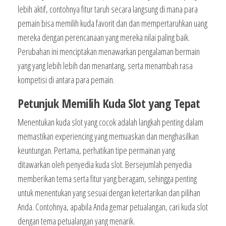
lebih aktif, contohnya fitur taruh secara langsung di mana para
pemain bisa memilih kuda favorit dan dan mempertaruhkan uang
mereka dengan perencanaan yang mereka nilai paling baik.
Perubahan ini menciptakan menawarkan pengalaman bermain
yang yang lebih lebih dan menantang, serta menambah rasa
kompetisi di antara para pemain.
Petunjuk Memilih Kuda Slot yang Tepat
Menentukan kuda slot yang cocok adalah langkah penting dalam
memastikan experiencing yang memuaskan dan menghasilkan
keuntungan. Pertama, perhatikan tipe permainan yang
ditawarkan oleh penyedia kuda slot. Bersejumlah penyedia
memberikan tema serta fitur yang beragam, sehingga penting
untuk menentukan yang sesuai dengan ketertarikan dan pilihan
Anda. Contohnya, apabila Anda gemar petualangan, cari kuda slot
dengan tema petualangan yang menarik.