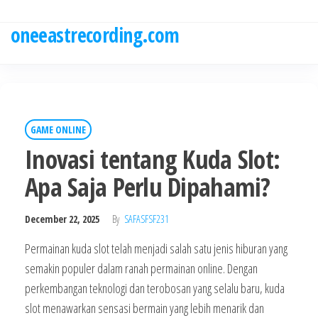
Skip
to
oneeastrecording.com
the
content
GAME ONLINE
Inovasi tentang Kuda Slot:
Apa Saja Perlu Dipahami?
December 22, 2025
By
SAFASFSF231
Permainan kuda slot telah menjadi salah satu jenis hiburan yang
semakin populer dalam ranah permainan online. Dengan
perkembangan teknologi dan terobosan yang selalu baru, kuda
slot menawarkan sensasi bermain yang lebih menarik dan