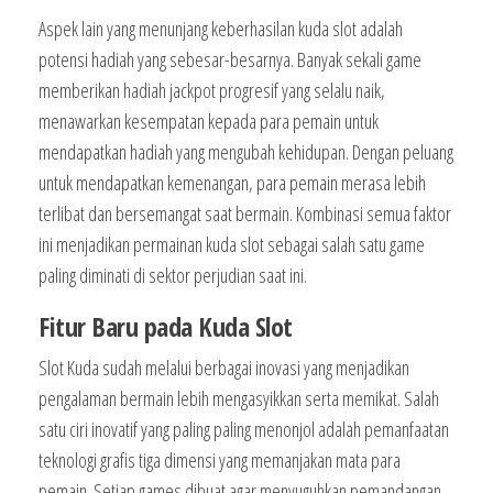
Aspek lain yang menunjang keberhasilan kuda slot adalah
potensi hadiah yang sebesar-besarnya. Banyak sekali game
memberikan hadiah jackpot progresif yang selalu naik,
menawarkan kesempatan kepada para pemain untuk
mendapatkan hadiah yang mengubah kehidupan. Dengan peluang
untuk mendapatkan kemenangan, para pemain merasa lebih
terlibat dan bersemangat saat bermain. Kombinasi semua faktor
ini menjadikan permainan kuda slot sebagai salah satu game
paling diminati di sektor perjudian saat ini.
Fitur Baru pada Kuda Slot
Slot Kuda sudah melalui berbagai inovasi yang menjadikan
pengalaman bermain lebih mengasyikkan serta memikat. Salah
satu ciri inovatif yang paling paling menonjol adalah pemanfaatan
teknologi grafis tiga dimensi yang memanjakan mata para
pemain. Setiap games dibuat agar menyuguhkan pemandangan