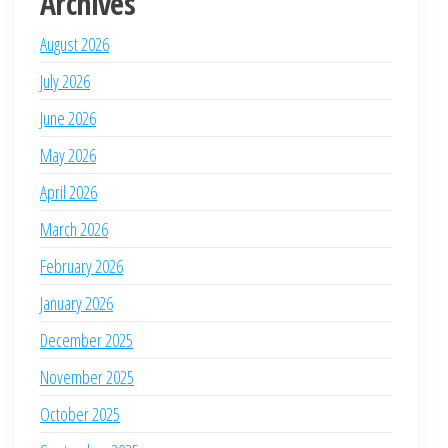
Archives
August 2026
July 2026
June 2026
May 2026
April 2026
March 2026
February 2026
January 2026
December 2025
November 2025
October 2025