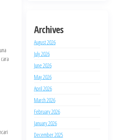
Archives
August 2026
guna
July 2026
 cara
June 2026
May 2026
April 2026
March 2026
February 2026
January 2026
ncari
December 2025