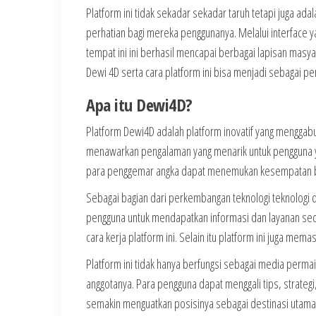
Platform ini tidak sekadar sekadar taruh tetapi juga a
perhatian bagi mereka penggunanya. Melalui interface
tempat ini ini berhasil mencapai berbagai lapisan masya
Dewi 4D serta cara platform ini bisa menjadi sebagai per
Apa itu Dewi4D?
Platform Dewi4D adalah platform inovatif yang mengga
menawarkan pengalaman yang menarik untuk pengguna ya
para penggemar angka dapat menemukan kesempatan ba
Sebagai bagian dari perkembangan teknologi teknologi 
pengguna untuk mendapatkan informasi dan layanan sec
cara kerja platform ini. Selain itu platform ini juga me
Platform ini tidak hanya berfungsi sebagai media perma
anggotanya. Para pengguna dapat menggali tips, strate
semakin menguatkan posisinya sebagai destinasi utama 