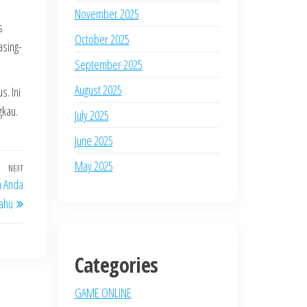
November 2025
s
October 2025
asing-
September 2025
August 2025
. Ini
gkau.
July 2025
June 2025
May 2025
NEXT
Next
a Anda
Post
ahu
Categories
GAME ONLINE