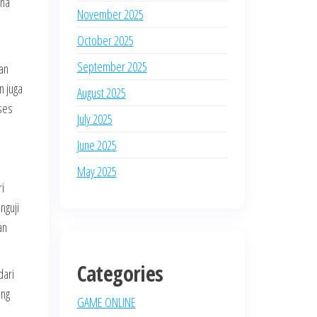
ena
November 2025
October 2025
September 2025
pan
n juga
August 2025
ses
July 2025
June 2025
May 2025
ri
nguji
an
Categories
dari
ang
GAME ONLINE