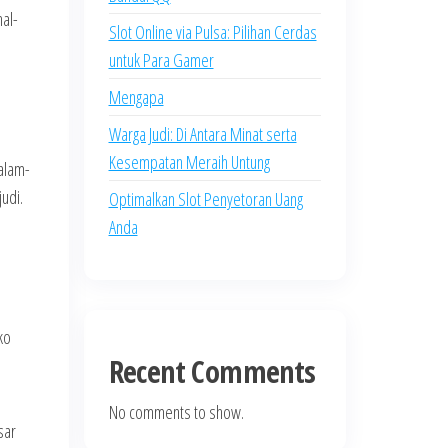
hal-
Slot Online via Pulsa: Pilihan Cerdas
untuk Para Gamer
Mengapa
Warga Judi: Di Antara Minat serta
Kesempatan Meraih Untung
alam-
udi.
Optimalkan Slot Penyetoran Uang
Anda
ko
Recent Comments
No comments to show.
sar