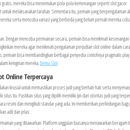
 gratis, mereka bisa menemukan pola-pola kemenangan seperti slot gacor
untuk melaksanakan taruhan. Sementara itu, pemain yang berpengalaman ah
mereka serta mencoba variasi yang berbeda yang belum pernah mereka coba
baikan. Dengan mencoba permainan secara, pemain bisa menikmati kesenangan
gkinkan mereka agar menikmati pengalaman perjudian slot online dalam car
mo, pemain bisa membandingkan berbagai penyedia contohnya pragmatic play
dalam keinginan mereka.
Demo Slot
t Online Terpercaya
akan krusial untuk memastikan proses judi yang berhati-hati serta menyenan
 situs itu. Pastikan situs yang dipilih memiliki ijin dari otoritas judi yang terpe
ra resmi dan mengikuti standar yang ada. Ini memberikan perlindungan bagi
n adil dan jelas.
permainan yang ditawarkan. Platform unggulan biasanya menawarkan beragam t