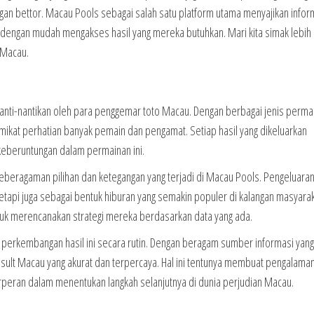
ngan bettor. Macau Pools sebagai salah satu platform utama menyajikan infor
engan mudah mengakses hasil yang mereka butuhkan. Mari kita simak lebih l
 Macau.
inanti-nantikan oleh para penggemar toto Macau. Dengan berbagai jenis perma
mikat perhatian banyak pemain dan pengamat. Setiap hasil yang dikeluarkan
keberuntungan dalam permainan ini.
eberagaman pilihan dan ketegangan yang terjadi di Macau Pools. Pengeluara
etapi juga sebagai bentuk hiburan yang semakin populer di kalangan masyarak
ntuk merencanakan strategi mereka berdasarkan data yang ada.
i perkembangan hasil ini secara rutin. Dengan beragam sumber informasi yang
lt Macau yang akurat dan terpercaya. Hal ini tentunya membuat pengalama
erperan dalam menentukan langkah selanjutnya di dunia perjudian Macau.