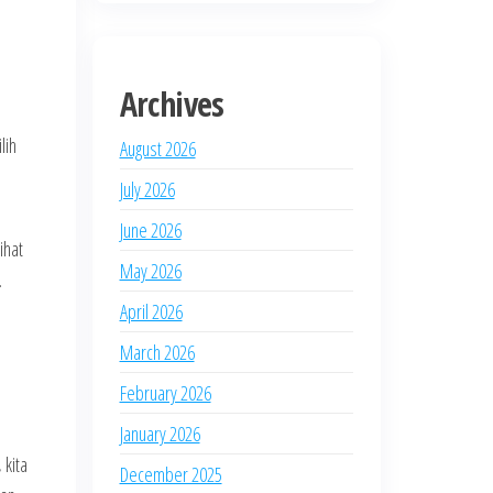
Archives
lih
August 2026
July 2026
June 2026
ihat
May 2026
.
April 2026
March 2026
February 2026
January 2026
 kita
December 2025