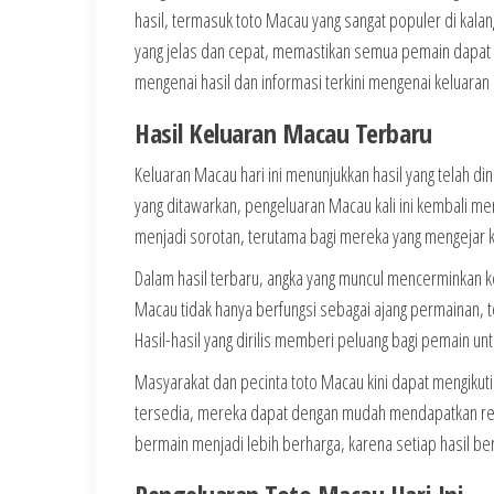
hasil, termasuk toto Macau yang sangat populer di kala
yang jelas dan cepat, memastikan semua pemain dapat d
mengenai hasil dan informasi terkini mengenai keluaran
Hasil Keluaran Macau Terbaru
Keluaran Macau hari ini menunjukkan hasil yang telah d
yang ditawarkan, pengeluaran Macau kali ini kembali me
menjadi sorotan, terutama bagi mereka yang mengejar 
Dalam hasil terbaru, angka yang muncul mencerminkan k
Macau tidak hanya berfungsi sebagai ajang permainan, t
Hasil-hasil yang dirilis memberi peluang bagi pemain u
Masyarakat dan pecinta toto Macau kini dapat mengikut
tersedia, mereka dapat dengan mudah mendapatkan resu
bermain menjadi lebih berharga, karena setiap hasil b