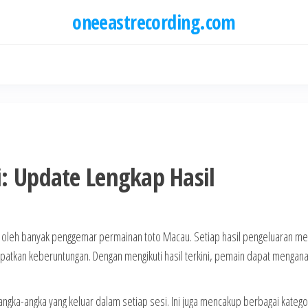
oneeastrecording.com
i: Update Lengkap Hasil
an oleh banyak penggemar permainan toto Macau. Setiap hasil pengeluaran me
tkan keberuntungan. Dengan mengikuti hasil terkini, pemain dapat menganal
ka-angka yang keluar dalam setiap sesi. Ini juga mencakup berbagai katego