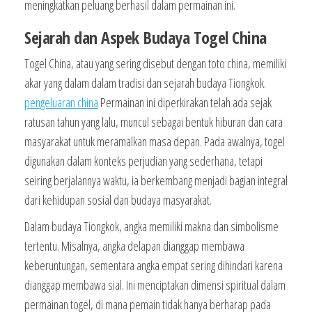
meningkatkan peluang berhasil dalam permainan ini.
Sejarah dan Aspek Budaya Togel China
Togel China, atau yang sering disebut dengan toto china, memiliki
akar yang dalam dalam tradisi dan sejarah budaya Tiongkok.
pengeluaran china
Permainan ini diperkirakan telah ada sejak
ratusan tahun yang lalu, muncul sebagai bentuk hiburan dan cara
masyarakat untuk meramalkan masa depan. Pada awalnya, togel
digunakan dalam konteks perjudian yang sederhana, tetapi
seiring berjalannya waktu, ia berkembang menjadi bagian integral
dari kehidupan sosial dan budaya masyarakat.
Dalam budaya Tiongkok, angka memiliki makna dan simbolisme
tertentu. Misalnya, angka delapan dianggap membawa
keberuntungan, sementara angka empat sering dihindari karena
dianggap membawa sial. Ini menciptakan dimensi spiritual dalam
permainan togel, di mana pemain tidak hanya berharap pada