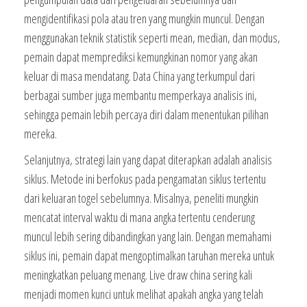
mengidentifikasi pola atau tren yang mungkin muncul. Dengan
menggunakan teknik statistik seperti mean, median, dan modus,
pemain dapat memprediksi kemungkinan nomor yang akan
keluar di masa mendatang. Data China yang terkumpul dari
berbagai sumber juga membantu memperkaya analisis ini,
sehingga pemain lebih percaya diri dalam menentukan pilihan
mereka.
Selanjutnya, strategi lain yang dapat diterapkan adalah analisis
siklus. Metode ini berfokus pada pengamatan siklus tertentu
dari keluaran togel sebelumnya. Misalnya, peneliti mungkin
mencatat interval waktu di mana angka tertentu cenderung
muncul lebih sering dibandingkan yang lain. Dengan memahami
siklus ini, pemain dapat mengoptimalkan taruhan mereka untuk
meningkatkan peluang menang. Live draw china sering kali
menjadi momen kunci untuk melihat apakah angka yang telah