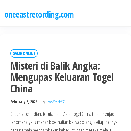
Skip
to
oneeastrecording.com
the
content
GAME ONLINE
Misteri di Balik Angka:
Mengupas Keluaran Togel
China
February 2, 2026
By
SAFASFSF231
Di dunia perjudian, terutama di Asia, togel China telah menjadi
fenomena yang menarik perhatian banyak orang. Setiap harinya,
para pemain mendambakan keberuntungan mereka melalui