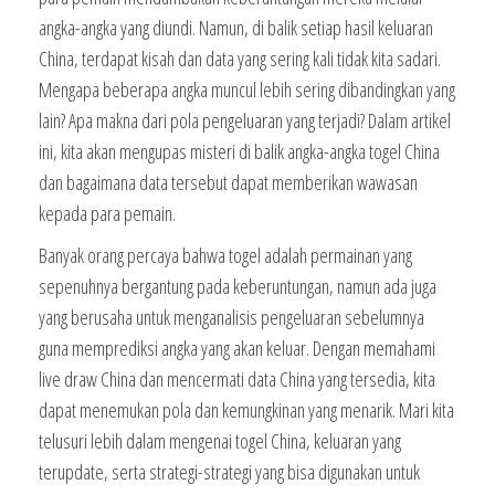
angka-angka yang diundi. Namun, di balik setiap hasil keluaran
China, terdapat kisah dan data yang sering kali tidak kita sadari.
Mengapa beberapa angka muncul lebih sering dibandingkan yang
lain? Apa makna dari pola pengeluaran yang terjadi? Dalam artikel
ini, kita akan mengupas misteri di balik angka-angka togel China
dan bagaimana data tersebut dapat memberikan wawasan
kepada para pemain.
Banyak orang percaya bahwa togel adalah permainan yang
sepenuhnya bergantung pada keberuntungan, namun ada juga
yang berusaha untuk menganalisis pengeluaran sebelumnya
guna memprediksi angka yang akan keluar. Dengan memahami
live draw China dan mencermati data China yang tersedia, kita
dapat menemukan pola dan kemungkinan yang menarik. Mari kita
telusuri lebih dalam mengenai togel China, keluaran yang
terupdate, serta strategi-strategi yang bisa digunakan untuk