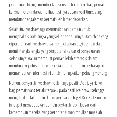
permainan. Ini juga memberikan sensasi tersendiri bagi pemain,
karena mereka dapat melihat hasilnya secara real-time, yang
membuat pengalaman bermain lebih mendebarkan.
Selain itu, live draw juga memungkinkan pemain untuk
menganalisis pola angka yang keluar sebelumnya. Data china yang
diperoleh dari live draw bisa menjadi acuan bagi pemain dalam
memilih angka-angka yang berpotensi keluar di pengeluaran
selanjutnya. Hal ini membuat pemain lebih strategis dalam
membuat keputusan, dan sebagian besar pemain berharap bisa
memanfaatkan informasi ini untuk meningkatkan peluang menang.
Namun, pengaruh live draw tidak hanya positif. Ada juga risiko
bagi pemain yang terlalu terpaku pada hasil live draw, sehingga
mengabaikan faktor lain dalam permainan togel. Kecenderungan
ini dapat menyebabkan pemain bertaruh lebih besar dari
kemampuan mereka, yang berpotensi menimbulkan masalah