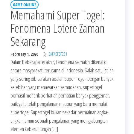
GAME ONLINE
Memahami Super Togel:
Fenomena Lotere Zaman
Sekarang
February 1, 2026
By
SAFASFSF231
Dalam beberapa terakhir, fenomena semakin dikenal di
antara masyarakat, terutama di Indonesia. Salah satu istilah
yang sering dibicarakan adalah Super Togel. Dengan banyak
kelebihan yang menawarkan kemudahan, supertogel
berhasil menarik perhatian perhatian banyak penggemar,
baik yaitu telah pengalaman maupun yang baru memulai.
supertogel Supertogel bukan sekadar permainan angka-
angka, namun sebuah pengalaman yang menggabungkan
elemen keberuntungan […]