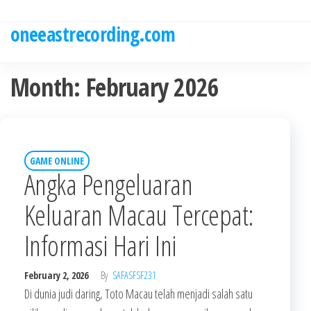
Skip
to
oneeastrecording.com
the
content
Month:
February 2026
GAME ONLINE
Angka Pengeluaran
Keluaran Macau Tercepat:
Informasi Hari Ini
February 2, 2026
By
SAFASFSF231
Di dunia judi daring, Toto Macau telah menjadi salah satu