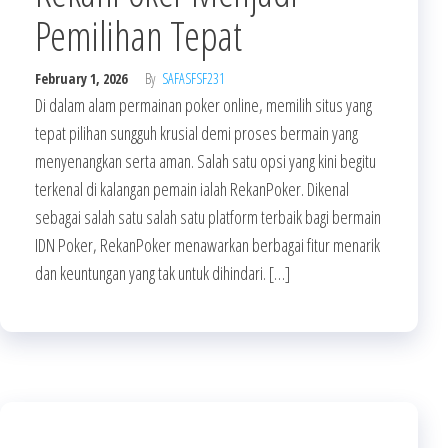
Pemilihan Tepat
February 1, 2026
By
SAFASFSF231
Di dalam alam permainan poker online, memilih situs yang
tepat pilihan sungguh krusial demi proses bermain yang
menyenangkan serta aman. Salah satu opsi yang kini begitu
terkenal di kalangan pemain ialah RekanPoker. Dikenal
sebagai salah satu salah satu platform terbaik bagi bermain
IDN Poker, RekanPoker menawarkan berbagai fitur menarik
dan keuntungan yang tak untuk dihindari. […]