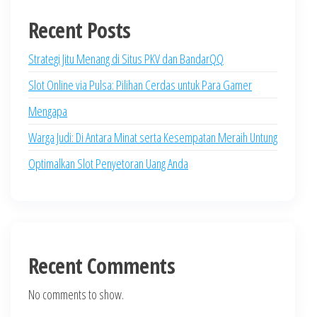
Recent Posts
Strategi Jitu Menang di Situs PKV dan BandarQQ
Slot Online via Pulsa: Pilihan Cerdas untuk Para Gamer
Mengapa
Warga Judi: Di Antara Minat serta Kesempatan Meraih Untung
Optimalkan Slot Penyetoran Uang Anda
Recent Comments
No comments to show.