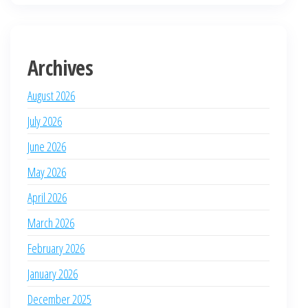
Archives
August 2026
July 2026
June 2026
May 2026
April 2026
March 2026
February 2026
January 2026
December 2025