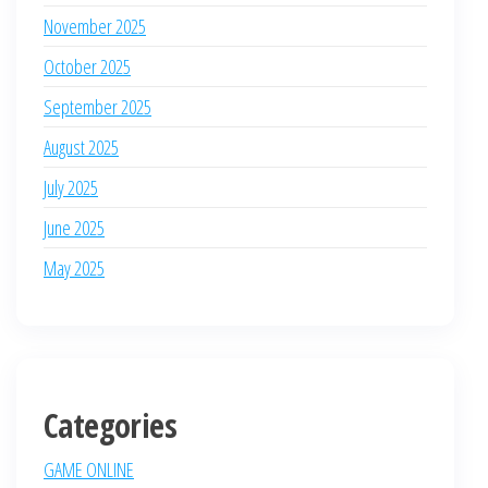
November 2025
October 2025
September 2025
August 2025
July 2025
June 2025
May 2025
Categories
GAME ONLINE