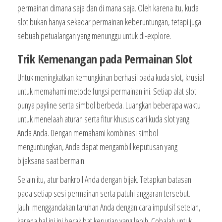
permainan dimana saja dan di mana saja. Oleh karena itu, kuda
slot bukan hanya sekadar permainan keberuntungan, tetapi juga
sebuah petualangan yang menunggu untuk di-explore.
Trik Kemenangan pada Permainan Slot
Untuk meningkatkan kemungkinan berhasil pada kuda slot, krusial
untuk memahami metode fungsi permainan ini. Setiap alat slot
punya payline serta simbol berbeda. Luangkan beberapa waktu
untuk menelaah aturan serta fitur khusus dari kuda slot yang
Anda Anda. Dengan memahami kombinasi simbol
menguntungkan, Anda dapat mengambil keputusan yang
bijaksana saat bermain.
Selain itu, atur bankroll Anda dengan bijak. Tetapkan batasan
pada setiap sesi permainan serta patuhi anggaran tersebut.
Jauhi menggandakan taruhan Anda dengan cara impulsif setelah,
karena hal ini ini berakibat kerugian yang lebih. Cobalah untuk