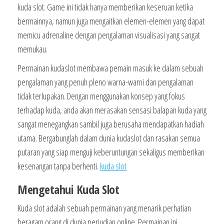
kuda slot. Game ini tidak hanya memberikan keseruan ketika
bermainnya, namun juga mengaitkan elemen-elemen yang dapat
memicu adrenaline dengan pengalaman visualisasi yang sangat
memukau.
Permainan kudaslot membawa pemain masuk ke dalam sebuah
pengalaman yang penuh pleno warna-warni dan pengalaman
tidak terlupakan. Dengan menggunakan konsep yang fokus
terhadap kuda, anda akan merasakan sensasi balapan kuda yang
sangat menegangkan sambil juga berusaha mendapatkan hadiah
utama. Bergabunglah dalam dunia kudaslot dan rasakan semua
putaran yang siap menguji keberuntungan sekaligus memberikan
kesenangan tanpa berhenti.
kuda slot
Mengetahui Kuda Slot
Kuda slot adalah sebuah permainan yang menarik perhatian
beragam orang di dunia perjudian online. Permainan ini