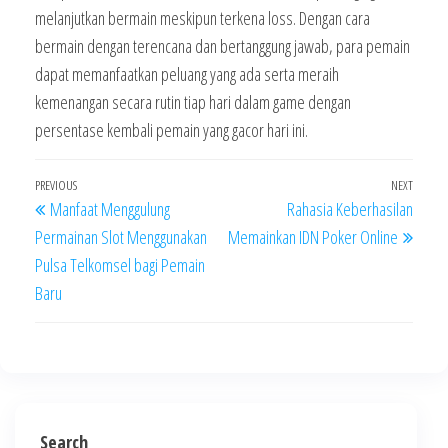
melanjutkan bermain meskipun terkena loss. Dengan cara
bermain dengan terencana dan bertanggung jawab, para pemain
dapat memanfaatkan peluang yang ada serta meraih
kemenangan secara rutin tiap hari dalam game dengan
persentase kembali pemain yang gacor hari ini.
Post
Previous
PREVIOUS
NEXT
Next
Manfaat Menggulung
Rahasia Keberhasilan
navigation
Post
Post
Permainan Slot Menggunakan
Memainkan IDN Poker Online
Pulsa Telkomsel bagi Pemain
Baru
Search