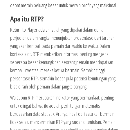
dapat meraih peluang besar untuk meraih profit yang maksimal.
Apa itu RTP?
Return to Player adalah istilah yang dipakai dalam dunia
perjudian dalam rangka menunjukkan prosentase dari taruhan
yang akan kembali pada pemain dari waktu ke waktu. Dalam
konteks slot, RTP memberikan informasi penting mengenai
seberapa besar kemungkinan seorang pemain mendapatkan
kembali investasi mereka ketika bermain. Semakin tinggi
persentase RTP, semakin besar pula potensi keuntungan yang
bisa diraih oleh pemain dalam jangka panjang.
Walaupun RTP merupakan indikator yang bermanfaat, penting
untuk diingat bahwa itu adalah perhitungan matematis
berdasarkan data statistik. Artinya, hasil dari satu kali bermain
tidak selalu mencerminkan RTP yang sudah ditentukan. Pemain