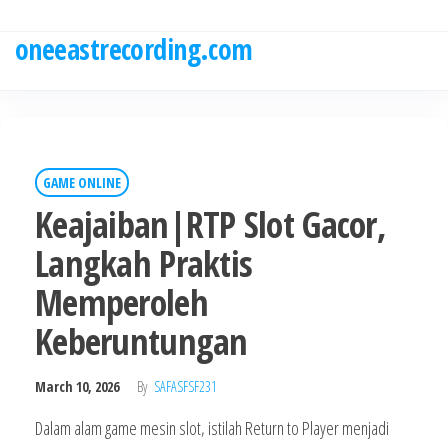
Skip
to
oneeastrecording.com
the
content
GAME ONLINE
Keajaiban|RTP Slot Gacor,
Langkah Praktis
Memperoleh
Keberuntungan
March 10, 2026
By
SAFASFSF231
Dalam alam game mesin slot, istilah Return to Player menjadi