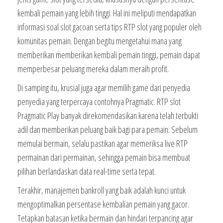
kembali pemain yang lebih tinggi. Hal ini meliputi mendapatkan
informasi soal slot gacoan serta tips RTP slot yang populer oleh
komunitas pemain. Dengan begitu mengetahui mana yang
memberikan memberikan kembali pemain tinggi, pemain dapat
memperbesar peluang mereka dalam meraih profit.
Di samping itu, krusial juga agar memilih game dari penyedia
penyedia yang terpercaya contohnya Pragmatic. RTP slot
Pragmatic Play banyak direkomendasikan karena telah terbukti
adil dan memberikan peluang baik bagi para pemain. Sebelum
memulai bermain, selalu pastikan agar memeriksa live RTP
permainan dari permainan, sehingga pemain bisa membuat
pilihan berlandaskan data real-time serta tepat.
Terakhir, manajemen bankroll yang baik adalah kunci untuk
mengoptimalkan persentase kembalian pemain yang gacor.
Tetapkan batasan ketika bermain dan hindari terpancing agar