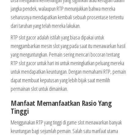
bisa mengalami kemenangan yang signifikan atau kerugian dalam
jangka pendek, walaupun RTP menunjukkan bahwa mereka
seharusnya mendapatkan kembali sebuah prosentase tertentu
dari taruhan yang telah mereka lakukan.
RTP slot gacor adalah istilah yang biasa dipakai untuk
menggambarkan mesin slot yang pada saat itu menawarkan hasil
yang menguntungkan. Pemain sering mencari bocoran tentang
RTP slot gacor untuk hari ini untuk meningkatkan peluang mereka
untuk mendapatkan keuntungan. Dengan memahami RTP, pemain
dapat membuat keputusan yang lebih bijak saat memilih
permainan slot untuk dimainkan.
Manfaat Memanfaatkan Rasio Yang
Tinggi
Menggunakan RTP yang tinggi di game slot menawarkan banyak
keuntungan bagi sejumlah pemain. Salah satu manfaat utama