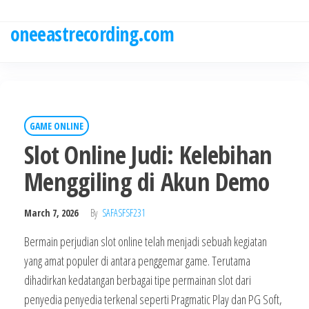
Skip
to
oneeastrecording.com
the
content
GAME ONLINE
Slot Online Judi: Kelebihan
Menggiling di Akun Demo
March 7, 2026
By
SAFASFSF231
Bermain perjudian slot online telah menjadi sebuah kegiatan
yang amat populer di antara penggemar game. Terutama
dihadirkan kedatangan berbagai tipe permainan slot dari
penyedia penyedia terkenal seperti Pragmatic Play dan PG Soft,