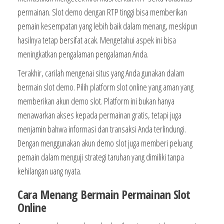
permainan. Slot demo dengan RTP tinggi bisa memberikan
pemain kesempatan yang lebih baik dalam menang, meskipun
hasilnya tetap bersifat acak. Mengetahui aspek ini bisa
meningkatkan pengalaman pengalaman Anda.
Terakhir, carilah mengenai situs yang Anda gunakan dalam
bermain slot demo. Pilih platform slot online yang aman yang
memberikan akun demo slot. Platform ini bukan hanya
menawarkan akses kepada permainan gratis, tetapi juga
menjamin bahwa informasi dan transaksi Anda terlindungi.
Dengan menggunakan akun demo slot juga memberi peluang
pemain dalam menguji strategi taruhan yang dimiliki tanpa
kehilangan uang nyata.
Cara Menang Bermain Permainan Slot
Online