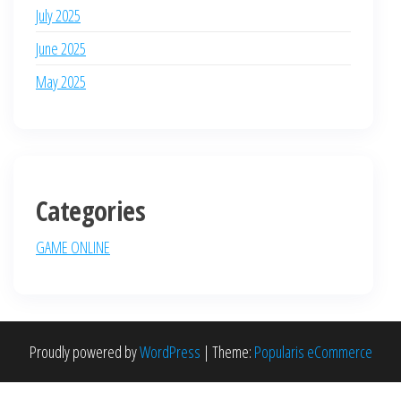
July 2025
June 2025
May 2025
Categories
GAME ONLINE
Proudly powered by
WordPress
|
Theme:
Popularis eCommerce