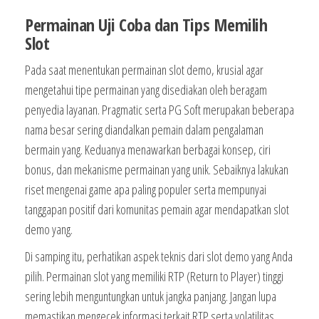
Permainan Uji Coba dan Tips Memilih
Slot
Pada saat menentukan permainan slot demo, krusial agar
mengetahui tipe permainan yang disediakan oleh beragam
penyedia layanan. Pragmatic serta PG Soft merupakan beberapa
nama besar sering diandalkan pemain dalam pengalaman
bermain yang. Keduanya menawarkan berbagai konsep, ciri
bonus, dan mekanisme permainan yang unik. Sebaiknya lakukan
riset mengenai game apa paling populer serta mempunyai
tanggapan positif dari komunitas pemain agar mendapatkan slot
demo yang.
Di samping itu, perhatikan aspek teknis dari slot demo yang Anda
pilih. Permainan slot yang memiliki RTP (Return to Player) tinggi
sering lebih menguntungkan untuk jangka panjang. Jangan lupa
memastikan mengecek informasi terkait RTP serta volatilitas