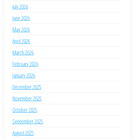
July 2026
June 2026
May 2026
April 2026
March 2026
February 2026
January 2026
December 2025
November 2025
October 2025
September 2025
August 2025