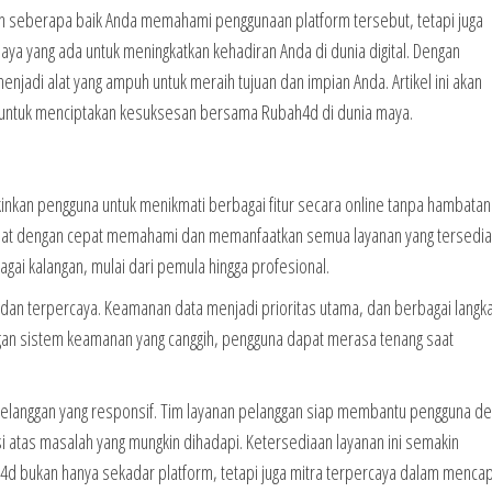
an seberapa baik Anda memahami penggunaan platform tersebut, tetapi juga
a yang ada untuk meningkatkan kehadiran Anda di dunia digital. Dengan
adi alat yang ampuh untuk meraih tujuan dan impian Anda. Artikel ini akan
 untuk menciptakan kesuksesan bersama Rubah4d di dunia maya.
n pengguna untuk menikmati berbagai fitur secara online tanpa hambatan
pat dengan cepat memahami dan memanfaatkan semua layanan yang tersedia.
agai kalangan, mulai dari pemula hingga profesional.
 dan terpercaya. Keamanan data menjadi prioritas utama, dan berbagai langk
ngan sistem keamanan yang canggih, pengguna dapat merasa tenang saat
 pelanggan yang responsif. Tim layanan pelanggan siap membantu pengguna d
atas masalah yang mungkin dihadapi. Ketersediaan layanan ini semakin
 bukan hanya sekadar platform, tetapi juga mitra terpercaya dalam mencap