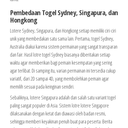
Pembedaan Togel Sydney, Singapura, dan
Hongkong
Lotere Sydney, Singapura, dan Hongkong setiap memiliki ciri-ciri
unik yang membedakan satu sama lain. Pertama, togel Sydney,
Australia diakui karena sistem permainan yang sangat transparan
dan fair. Hasil lotre togel Sydney biasanya diberitakan setiap
waktu agar memberikan bagi pemain kesempatan yang sering
agar terlibat. Di samping itu, varian permainan ini tersedia cukup
variatif, dari 2D sampai 4D, yang membolehkan pemain agar
memilih sesuai pada keinginan sendiri.
Sebaliknya, lotere Singapura adalah dan salah satu variant togel
paling sangat populer di Asia. Sistem lotre lotere Singapore
dilaksanakan dengan ketat dan diawasi oleh badan resmi,
sehingga memberi keyakinan penuh buat para peserta. Berita