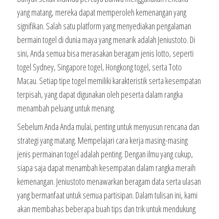
yang matang, mereka dapat memperoleh kemenangan yang
signifikan. Salah satu platform yang menyediakan pengalaman
bermain togel di dunia maya yang menarik adalah Jeniustoto. Di
sini, Anda semua bisa merasakan beragam jenis lotto, seperti
togel Sydney, Singapore togel, Hongkong togel, serta Toto
Macau. Setiap tipe togel memiliki karakteristik serta kesempatan
terpisah, yang dapat digunakan oleh peserta dalam rangka
menambah peluang untuk menang.
Sebelum Anda Anda mulai, penting untuk menyusun rencana dan
strategi yang matang. Mempelajari cara kerja masing-masing
jenis permainan togel adalah penting. Dengan ilmu yang cukup,
siapa saja dapat menambah kesempatan dalam rangka meraih
kemenangan. Jeniustoto menawarkan beragam data serta ulasan
yang bermanfaat untuk semua partisipan. Dalam tulisan ini, kami
akan membahas beberapa buah tips dan trik untuk mendukung