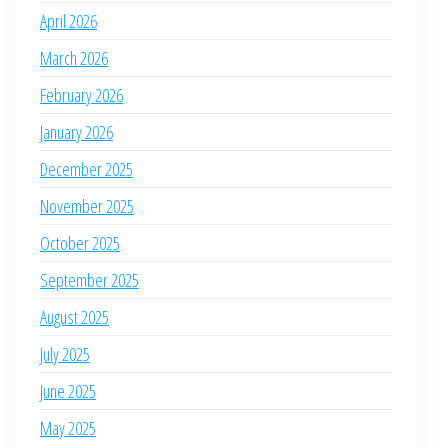
April 2026
March 2026
February 2026
January 2026
December 2025
November 2025
October 2025
September 2025
August 2025
July 2025
June 2025
May 2025