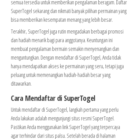
semua tersedia untuk memberikan pengalaman beragam. Daftar
SuperTogel sekarang dan nikmati banyak pilihan permainan yang
bisa memberikan kesempatan menang yang lebih besar.
Terakhir, SuperTogel juga rutin mengadakan berbagai promosi
dan hadiah menarik bagi para anggotanya. Keuntungan ini
membuat pengalaman bermain semakin menyenangkan dan
menguntungkan. Dengan mendaftar di SuperTogel, Anda tidak
hanya mendapatkan akses ke permainan yang seru, tetapi juga
peluang untuk memenangkan hadiah-hadiah besar yang
ditawarkan.
Cara Mendaftar di SuperTogel
Untuk mendaftar di SuperTogel, langkah pertama yang perlu
Anda lakukan adalah mengunjungi situs resmi SuperTogel.
Pastikan Anda menggunakan link SuperTogel yang terpercaya
agar terhindar dari situs palsu. Setelah berada di halaman