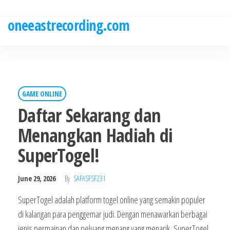
Skip
to
oneeastrecording.com
the
content
GAME ONLINE
Daftar Sekarang dan
Menangkan Hadiah di
SuperTogel!
June 29, 2026
By
SAFASFSF231
SuperTogel adalah platform togel online yang semakin populer
di kalangan para penggemar judi. Dengan menawarkan berbagai
jenis permainan dan peluang menang yang menarik, SuperTogel