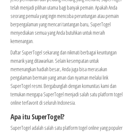
telah menjadi pilihan utama bagi banyak pemain. Apakah Anda
seorang pemula yang ingin mencoba peruntungan atau pemain
berpengalaman yang mencari tantangan baru, SuperTogel
menyediakan semua yang Anda butuhkan untuk meraih
kemenangan.
Daftar SuperTogel sekarang dan nikmati berbagai keuntungan
menarik yang ditawarkan. Selain kesempatan untuk
memenangkan hadiah besar, Anda juga bisa merasakan
pengalaman bermain yang aman dan nyaman melalui link
SuperTogel resmi. Bergabunglah dengan komunitas kami dan
temukan mengapa SuperTogel menjadi salah satu platform togel
online terfavorit di seluruh Indonesia.
Apa itu SuperTogel?
SuperTogel adalah salah satu platform togel online yang populer