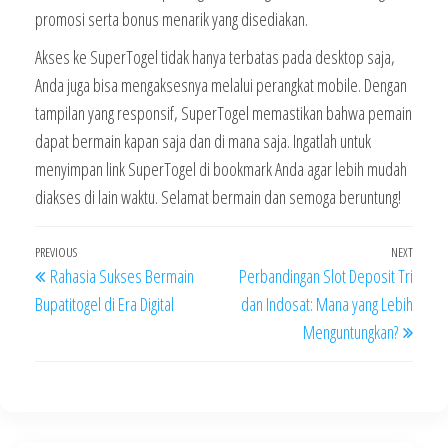
promosi serta bonus menarik yang disediakan.
Akses ke SuperTogel tidak hanya terbatas pada desktop saja,
Anda juga bisa mengaksesnya melalui perangkat mobile. Dengan
tampilan yang responsif, SuperTogel memastikan bahwa pemain
dapat bermain kapan saja dan di mana saja. Ingatlah untuk
menyimpan link SuperTogel di bookmark Anda agar lebih mudah
diakses di lain waktu. Selamat bermain dan semoga beruntung!
Post
Previous
PREVIOUS
NEXT
Next
Rahasia Sukses Bermain
Perbandingan Slot Deposit Tri
navigation
Post
Post
Bupatitogel di Era Digital
dan Indosat: Mana yang Lebih
Menguntungkan?