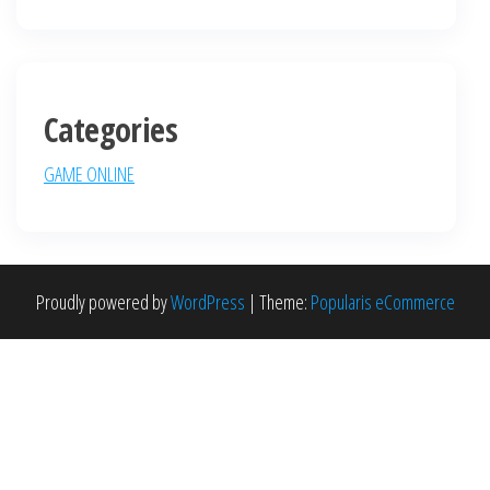
Categories
GAME ONLINE
Proudly powered by
WordPress
|
Theme:
Popularis eCommerce