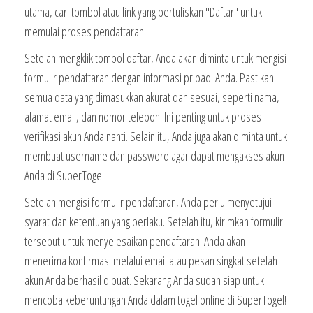
utama, cari tombol atau link yang bertuliskan "Daftar" untuk
memulai proses pendaftaran.
Setelah mengklik tombol daftar, Anda akan diminta untuk mengisi
formulir pendaftaran dengan informasi pribadi Anda. Pastikan
semua data yang dimasukkan akurat dan sesuai, seperti nama,
alamat email, dan nomor telepon. Ini penting untuk proses
verifikasi akun Anda nanti. Selain itu, Anda juga akan diminta untuk
membuat username dan password agar dapat mengakses akun
Anda di SuperTogel.
Setelah mengisi formulir pendaftaran, Anda perlu menyetujui
syarat dan ketentuan yang berlaku. Setelah itu, kirimkan formulir
tersebut untuk menyelesaikan pendaftaran. Anda akan
menerima konfirmasi melalui email atau pesan singkat setelah
akun Anda berhasil dibuat. Sekarang Anda sudah siap untuk
mencoba keberuntungan Anda dalam togel online di SuperTogel!