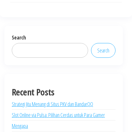
Search
Search
Recent Posts
Strategi Jitu Menang di Situs PKV dan BandarQQ
Slot Online via Pulsa: Pilihan Cerdas untuk Para Gamer
Mengapa