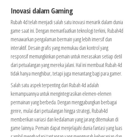
Inovasi dalam Gaming
Rubah 4d telah menjadi salah satu inovasi menarik dalam dunia
game saat ini. Dengan memanfaatkan teknologi terkini, Rubah4d
menawarkan pengalaman bermain yang lebih imersif dan
interaktif. Desain grafis yang memukau dan kontrol yang
responsif memungkinkan pemain untuk merasakan setiap detil
dari petualangan yang mereka jalani. Hal ini membuat Rubah 4d
tidak hanya menghibur, tetapi juga menantang bagi para gamer.
Salah satu aspek terpenting dari Rubah 4d adalah
kemampuannya untuk mengintegrasikan elemen-elemen
permainan yang berbeda. Dengan menggabungkan berbagai
genre, mulai dari petualangan hingga strategi, Rubah4d
memberikan variasi dan kedalaman yang jarang ditemukan di
game lainnya. Pemain dapat menjelajahi dunia fantasi yang luas
sambil menghadapi tantangan yang menggugah keberanian dan