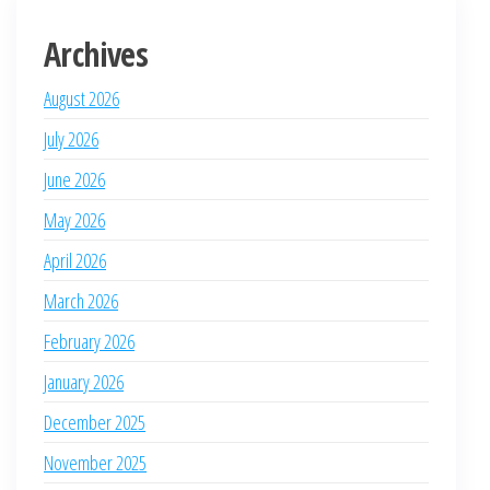
Archives
August 2026
July 2026
June 2026
May 2026
April 2026
March 2026
February 2026
January 2026
December 2025
November 2025