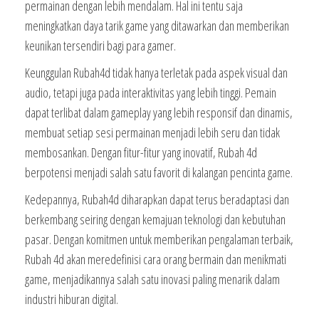
permainan dengan lebih mendalam. Hal ini tentu saja
meningkatkan daya tarik game yang ditawarkan dan memberikan
keunikan tersendiri bagi para gamer.
Keunggulan Rubah4d tidak hanya terletak pada aspek visual dan
audio, tetapi juga pada interaktivitas yang lebih tinggi. Pemain
dapat terlibat dalam gameplay yang lebih responsif dan dinamis,
membuat setiap sesi permainan menjadi lebih seru dan tidak
membosankan. Dengan fitur-fitur yang inovatif, Rubah 4d
berpotensi menjadi salah satu favorit di kalangan pencinta game.
Kedepannya, Rubah4d diharapkan dapat terus beradaptasi dan
berkembang seiring dengan kemajuan teknologi dan kebutuhan
pasar. Dengan komitmen untuk memberikan pengalaman terbaik,
Rubah 4d akan meredefinisi cara orang bermain dan menikmati
game, menjadikannya salah satu inovasi paling menarik dalam
industri hiburan digital.