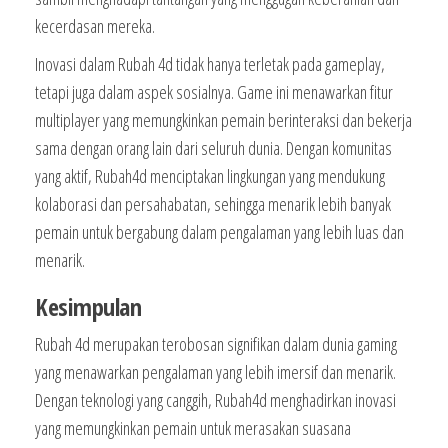
kecerdasan mereka.
Inovasi dalam Rubah 4d tidak hanya terletak pada gameplay,
tetapi juga dalam aspek sosialnya. Game ini menawarkan fitur
multiplayer yang memungkinkan pemain berinteraksi dan bekerja
sama dengan orang lain dari seluruh dunia. Dengan komunitas
yang aktif, Rubah4d menciptakan lingkungan yang mendukung
kolaborasi dan persahabatan, sehingga menarik lebih banyak
pemain untuk bergabung dalam pengalaman yang lebih luas dan
menarik.
Kesimpulan
Rubah 4d merupakan terobosan signifikan dalam dunia gaming
yang menawarkan pengalaman yang lebih imersif dan menarik.
Dengan teknologi yang canggih, Rubah4d menghadirkan inovasi
yang memungkinkan pemain untuk merasakan suasana