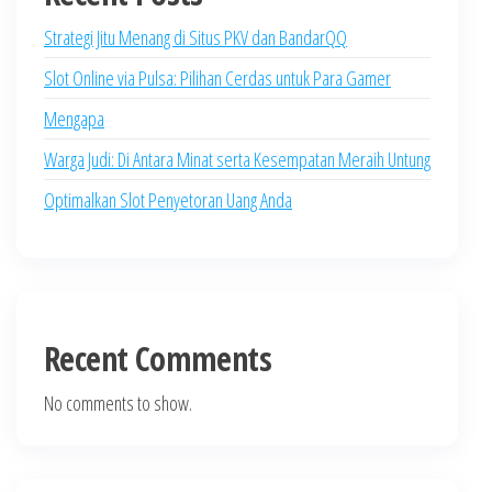
Strategi Jitu Menang di Situs PKV dan BandarQQ
Slot Online via Pulsa: Pilihan Cerdas untuk Para Gamer
Mengapa
Warga Judi: Di Antara Minat serta Kesempatan Meraih Untung
Optimalkan Slot Penyetoran Uang Anda
Recent Comments
No comments to show.