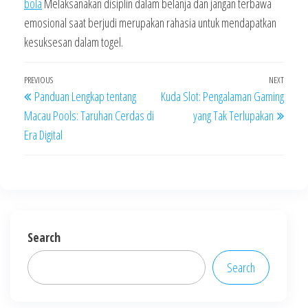
bola
Melaksanakan disiplin dalam belanja dan jangan terbawa
emosional saat berjudi merupakan rahasia untuk mendapatkan
kesuksesan dalam togel.
Post
Previous
PREVIOUS
NEXT
Next
Panduan Lengkap tentang
Kuda Slot: Pengalaman Gaming
navigation
Post
Post
Macau Pools: Taruhan Cerdas di
yang Tak Terlupakan
Era Digital
Search
Search