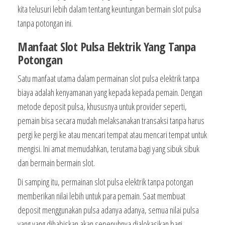
kita telusuri lebih dalam tentang keuntungan bermain slot pulsa
tanpa potongan ini.
Manfaat Slot Pulsa Elektrik Yang Tanpa
Potongan
Satu manfaat utama dalam permainan slot pulsa elektrik tanpa
biaya adalah kenyamanan yang kepada kepada pemain. Dengan
metode deposit pulsa, khususnya untuk provider seperti,
pemain bisa secara mudah melaksanakan transaksi tanpa harus
pergi ke pergi ke atau mencari tempat atau mencari tempat untuk
mengisi. Ini amat memudahkan, terutama bagi yang sibuk sibuk
dan bermain bermain slot.
Di samping itu, permainan slot pulsa elektrik tanpa potongan
memberikan nilai lebih untuk para pemain. Saat membuat
deposit menggunakan pulsa adanya adanya, semua nilai pulsa
yang yang dihabiskan akan sepenuhnya dialokasikan bagi