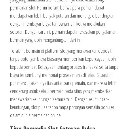
permainan slot. Hal ini berarti bahwa para pemain dapat
mendapatkan lebih banyak putaran dan menang, dibandingkan
dengan membayar biaya tambahan lain ketika melakukan
setoran. Dengan cara ini, pemain dapat merasakan pengalaman
bermain yang lebih menguntungkan dari ini.
Terakhir, bermain di platform slot yang menawarkan deposit
tanpa potongan biaya biasanya memberikan kepercayaan lebih
kepada pemain. Ketegasan tentang proses transaksi serta tanpa
biaya tersembunyi membuat proses menjadi jelas. Situasi ini
pun menciptakan loyalitas antar para pemain, dan mereka lebih
cenderung untuk selalu bermain pada situs yang memberikan
menawarkan keuntungan semacam ini. Dengan keuntungan-
keuntungan, slot pulsa tanpa tanpa potongan semakin populer
dalam dunia permainan online.
Tipe Penyedia Slot Setoran Pulsa