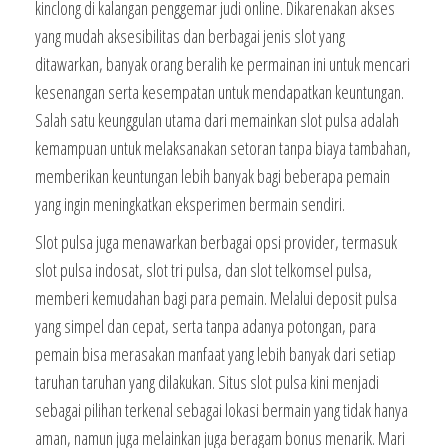
kinclong di kalangan penggemar judi online. Dikarenakan akses
yang mudah aksesibilitas dan berbagai jenis slot yang
ditawarkan, banyak orang beralih ke permainan ini untuk mencari
kesenangan serta kesempatan untuk mendapatkan keuntungan.
Salah satu keunggulan utama dari memainkan slot pulsa adalah
kemampuan untuk melaksanakan setoran tanpa biaya tambahan,
memberikan keuntungan lebih banyak bagi beberapa pemain
yang ingin meningkatkan eksperimen bermain sendiri.
Slot pulsa juga menawarkan berbagai opsi provider, termasuk
slot pulsa indosat, slot tri pulsa, dan slot telkomsel pulsa,
memberi kemudahan bagi para pemain. Melalui deposit pulsa
yang simpel dan cepat, serta tanpa adanya potongan, para
pemain bisa merasakan manfaat yang lebih banyak dari setiap
taruhan taruhan yang dilakukan. Situs slot pulsa kini menjadi
sebagai pilihan terkenal sebagai lokasi bermain yang tidak hanya
aman, namun juga melainkan juga beragam bonus menarik. Mari