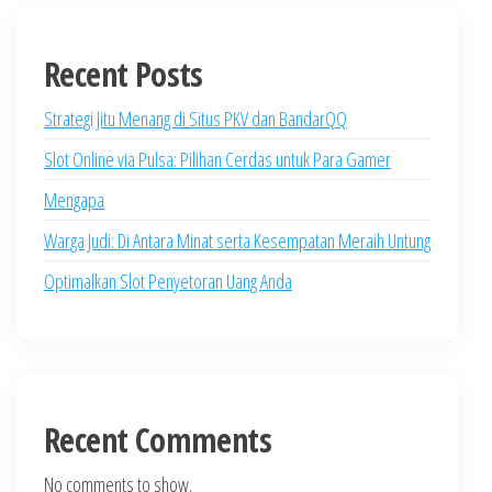
Recent Posts
Strategi Jitu Menang di Situs PKV dan BandarQQ
Slot Online via Pulsa: Pilihan Cerdas untuk Para Gamer
Mengapa
Warga Judi: Di Antara Minat serta Kesempatan Meraih Untung
Optimalkan Slot Penyetoran Uang Anda
Recent Comments
No comments to show.