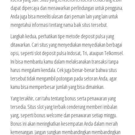
dapat dipercaya dan menawarkan perlindungan untuk pengguna.
Anda juga bisa meneliti ulasan dari pemain lain yang lain untuk
mengetahui informasi tentang nama baik situs tersebut.
Langkah kedua, perhatikan tipe metode deposit pulsa yang
ditawarkan. Cari situs yang menyediakan menyediakan berbagai
opsi, seperti slot deposit pulsa Indosat, Tri, ataupun Telkomsel.
Ini bisa membantu kamu dalam melaksanakan transaksi tanpa
harus mengalami kendala. Cek juga benar-benar bahwa situs
tersebut tidak mengambil potongan pada setoran Anda, agar
kamu bisa memperbesar jumlah yang bisa dimainkan.
Yang terakhir, cari tahu tentang bonus serta penawaran yang
tersedia. Situs slot yang terbaik cenderung memberi imbalan
yang, seperti bonus welcome dan penawaran setiap minggu.
Bonus ini akan meningkatkan kesempatan Anda dalam meraih
kemenangan. Jangan sungkan membandingkan membandingkan