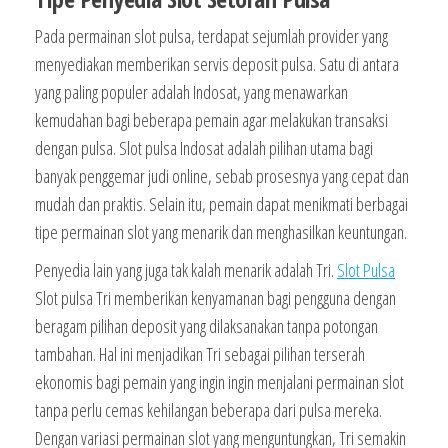
Pada permainan slot pulsa, terdapat sejumlah provider yang
menyediakan memberikan servis deposit pulsa. Satu di antara
yang paling populer adalah Indosat, yang menawarkan
kemudahan bagi beberapa pemain agar melakukan transaksi
dengan pulsa. Slot pulsa Indosat adalah pilihan utama bagi
banyak penggemar judi online, sebab prosesnya yang cepat dan
mudah dan praktis. Selain itu, pemain dapat menikmati berbagai
tipe permainan slot yang menarik dan menghasilkan keuntungan.
Penyedia lain yang juga tak kalah menarik adalah Tri.
Slot Pulsa
Slot pulsa Tri memberikan kenyamanan bagi pengguna dengan
beragam pilihan deposit yang dilaksanakan tanpa potongan
tambahan. Hal ini menjadikan Tri sebagai pilihan terserah
ekonomis bagi pemain yang ingin ingin menjalani permainan slot
tanpa perlu cemas kehilangan beberapa dari pulsa mereka.
Dengan variasi permainan slot yang menguntungkan, Tri semakin