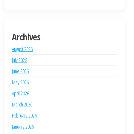
Archives
August 2026
July 2026
June 2026
May 2026
April 2026
March 2026
February 2026
January 2026