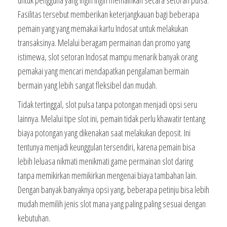
untuk pengguna yang ingin ingin memainkan secara setoran pulsa.
Fasilitas tersebut memberikan keterjangkauan bagi beberapa
pemain yang yang memakai kartu Indosat untuk melakukan
transaksinya. Melalui beragam permainan dan promo yang
istimewa, slot setoran Indosat mampu menarik banyak orang
pemakai yang mencari mendapatkan pengalaman bermain
bermain yang lebih sangat fleksibel dan mudah.
Tidak tertinggal, slot pulsa tanpa potongan menjadi opsi seru
lainnya. Melalui tipe slot ini, pemain tidak perlu khawatir tentang
biaya potongan yang dikenakan saat melakukan deposit. Ini
tentunya menjadi keunggulan tersendiri, karena pemain bisa
lebih leluasa nikmati menikmati game permainan slot daring
tanpa memikirkan memikirkan mengenai biaya tambahan lain.
Dengan banyak banyaknya opsi yang, beberapa petinju bisa lebih
mudah memilih jenis slot mana yang paling paling sesuai dengan
kebutuhan.