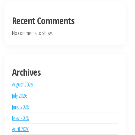
Recent Comments
No comments to show.
Archives
August 2026
July 2026
June 2026
May 2026
April 2026