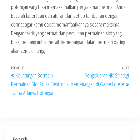
potongan yang bisa memaksimalkan pengalaman bermain Anda.
Bacalah ketentuan dan aturan dari setiap tambahan dengan
cermat agar kamu dapat memanfaatkannya secara maksimal.
Dengan taktik yang cermat dan pemilihan permainan slot yang
bijak, peluang untuk meraih kemenangan dalam bermain daring
akan semakin tinggi.
Post
Previous
PREVIOUS
NEXT
Next
Keuntungan Bermain
Pengeluaran HK: Strategi
navigation
Post
Post
Permainan Slot Pulsa Elektronik
Kemenangan di Game Lotere
Tanpa Adanya Potongan
Search