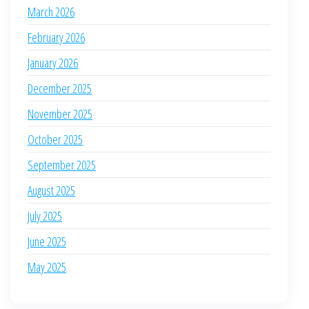
March 2026
February 2026
January 2026
December 2025
November 2025
October 2025
September 2025
August 2025
July 2025
June 2025
May 2025