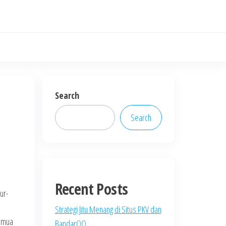
Search
Search
Recent Posts
ur-
Strategi Jitu Menang di Situs PKV dan
semua
BandarQQ