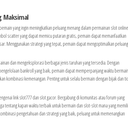
ng Maksimal
 pemain yang ingin meningkatkan peluang menang dalam permainan slot online
simbol scatter yang dapat memicu putaran gratis, pemain dapat memanfaatkan
sar. Menggunakan strategi yang tepat, pemain dapat mengoptimalkan peluan
ainan dan mengeksplorasi berbagai jenis taruhan yang tersedia. Dengan
pengelolaan bankroll yang baik, pemain dapat memperpanjang waktu bermai
n kombinasi kemenangan. Penting untuk selalu bermain dengan bijak dan ti
engenai link slot777 dan slot gacor. Bergabung di komunitas atau forum yang
a tentang kapan waktu terbaik untuk bermain dan slot-slot mana yang memili
ombinasi pengetahuan dan strategi yang baik, peluang untuk memenangkan