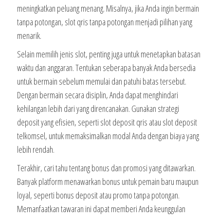
meningkatkan peluang menang. Misalnya, jika Anda ingin bermain
tanpa potongan, slot qris tanpa potongan menjadi pilihan yang
menarik.
Selain memilih jenis slot, penting juga untuk menetapkan batasan
waktu dan anggaran. Tentukan seberapa banyak Anda bersedia
untuk bermain sebelum memulai dan patuhi batas tersebut.
Dengan bermain secara disiplin, Anda dapat menghindari
kehilangan lebih dari yang direncanakan. Gunakan strategi
deposit yang efisien, seperti slot deposit qris atau slot deposit
telkomsel, untuk memaksimalkan modal Anda dengan biaya yang
lebih rendah.
Terakhir, cari tahu tentang bonus dan promosi yang ditawarkan.
Banyak platform menawarkan bonus untuk pemain baru maupun
loyal, seperti bonus deposit atau promo tanpa potongan.
Memanfaatkan tawaran ini dapat memberi Anda keunggulan