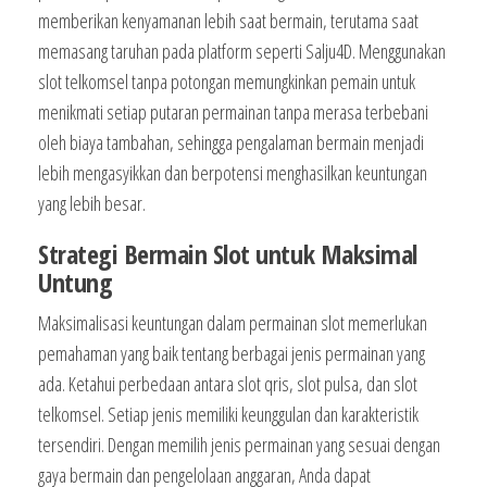
memberikan kenyamanan lebih saat bermain, terutama saat
memasang taruhan pada platform seperti Salju4D. Menggunakan
slot telkomsel tanpa potongan memungkinkan pemain untuk
menikmati setiap putaran permainan tanpa merasa terbebani
oleh biaya tambahan, sehingga pengalaman bermain menjadi
lebih mengasyikkan dan berpotensi menghasilkan keuntungan
yang lebih besar.
Strategi Bermain Slot untuk Maksimal
Untung
Maksimalisasi keuntungan dalam permainan slot memerlukan
pemahaman yang baik tentang berbagai jenis permainan yang
ada. Ketahui perbedaan antara slot qris, slot pulsa, dan slot
telkomsel. Setiap jenis memiliki keunggulan dan karakteristik
tersendiri. Dengan memilih jenis permainan yang sesuai dengan
gaya bermain dan pengelolaan anggaran, Anda dapat