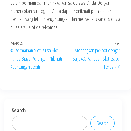
dalam bermain dan meningkatkan saldo awal Anda. Dengan
menerapkan strategi ini, Anda dapat menikmati pengalaman
bermain yang lebih menguntungkan dan menyenangkan di slot via
pulsa atau slot via telkomsel.
Post
Previous
PREVIOUS
NEXT
Next
Permainan Slot Pulsa Slot
Menangkan Jackpot dengan
navigation
Post
Post
Tanpa Biaya Potongan: Nikmati
Salju4D: Panduan Slot Gacor
Keuntungan Lebih
Terbaik
Search
Search