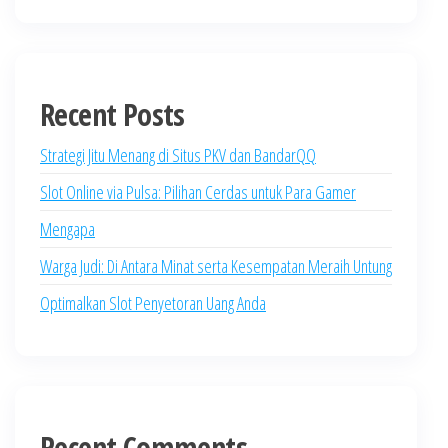
Recent Posts
Strategi Jitu Menang di Situs PKV dan BandarQQ
Slot Online via Pulsa: Pilihan Cerdas untuk Para Gamer
Mengapa
Warga Judi: Di Antara Minat serta Kesempatan Meraih Untung
Optimalkan Slot Penyetoran Uang Anda
Recent Comments