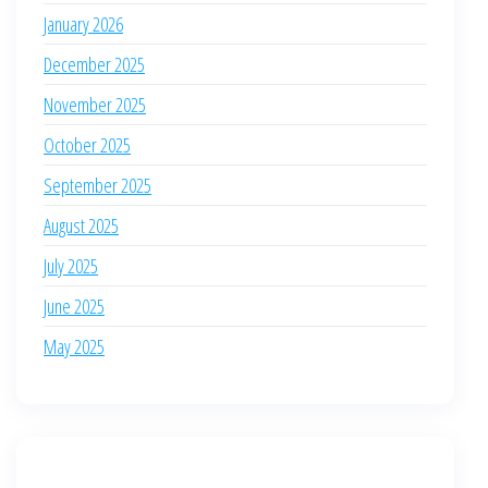
January 2026
December 2025
November 2025
October 2025
September 2025
August 2025
July 2025
June 2025
May 2025