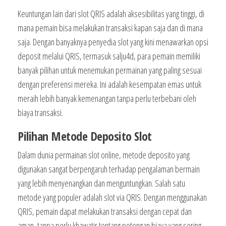
Keuntungan lain dari slot QRIS adalah aksesibilitas yang tinggi, di
mana pemain bisa melakukan transaksi kapan saja dan di mana
saja. Dengan banyaknya penyedia slot yang kini menawarkan opsi
deposit melalui QRIS, termasuk salju4d, para pemain memiliki
banyak pilihan untuk menemukan permainan yang paling sesuai
dengan preferensi mereka. Ini adalah kesempatan emas untuk
meraih lebih banyak kemenangan tanpa perlu terbebani oleh
biaya transaksi.
Pilihan Metode Deposito Slot
Dalam dunia permainan slot online, metode deposito yang
digunakan sangat berpengaruh terhadap pengalaman bermain
yang lebih menyenangkan dan menguntungkan. Salah satu
metode yang populer adalah slot via QRIS. Dengan menggunakan
QRIS, pemain dapat melakukan transaksi dengan cepat dan
aman, tanpa perlu khawatir tentang potongan biaya yang sering