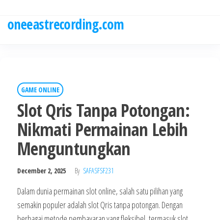
Skip
to
oneeastrecording.com
the
content
GAME ONLINE
Slot Qris Tanpa Potongan:
Nikmati Permainan Lebih
Menguntungkan
December 2, 2025
By
SAFASFSF231
Dalam dunia permainan slot online, salah satu pilihan yang
semakin populer adalah slot Qris tanpa potongan. Dengan
berbagai metode pembayaran yang fleksibel, termasuk slot