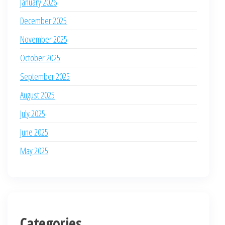
January 2026
December 2025
November 2025
October 2025
September 2025
August 2025
July 2025
June 2025
May 2025
Categories