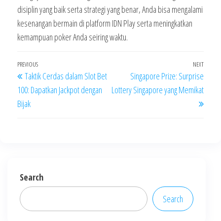
disiplin yang baik serta strategi yang benar, Anda bisa mengalami
kesenangan bermain di platform IDN Play serta meningkatkan
kemampuan poker Anda seiring waktu.
Post
Previous
PREVIOUS
NEXT
Next
Taktik Cerdas dalam Slot Bet
Singapore Prize: Surprise
navigation
Post
Post
100: Dapatkan Jackpot dengan
Lottery Singapore yang Memikat
Bijak
Search
Search