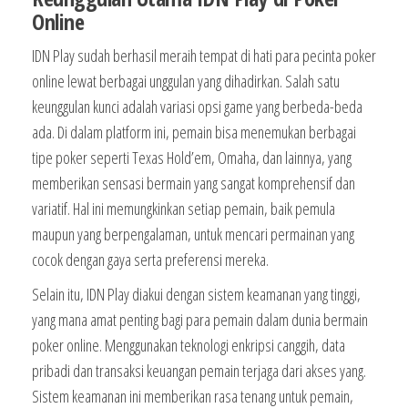
Online
IDN Play sudah berhasil meraih tempat di hati para pecinta poker
online lewat berbagai unggulan yang dihadirkan. Salah satu
keunggulan kunci adalah variasi opsi game yang berbeda-beda
ada. Di dalam platform ini, pemain bisa menemukan berbagai
tipe poker seperti Texas Hold’em, Omaha, dan lainnya, yang
memberikan sensasi bermain yang sangat komprehensif dan
variatif. Hal ini memungkinkan setiap pemain, baik pemula
maupun yang berpengalaman, untuk mencari permainan yang
cocok dengan gaya serta preferensi mereka.
Selain itu, IDN Play diakui dengan sistem keamanan yang tinggi,
yang mana amat penting bagi para pemain dalam dunia bermain
poker online. Menggunakan teknologi enkripsi canggih, data
pribadi dan transaksi keuangan pemain terjaga dari akses yang.
Sistem keamanan ini memberikan rasa tenang untuk pemain,