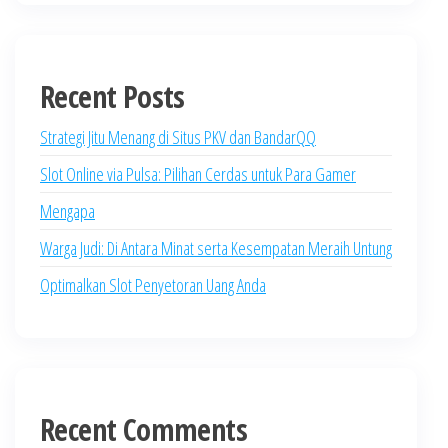
Recent Posts
Strategi Jitu Menang di Situs PKV dan BandarQQ
Slot Online via Pulsa: Pilihan Cerdas untuk Para Gamer
Mengapa
Warga Judi: Di Antara Minat serta Kesempatan Meraih Untung
Optimalkan Slot Penyetoran Uang Anda
Recent Comments