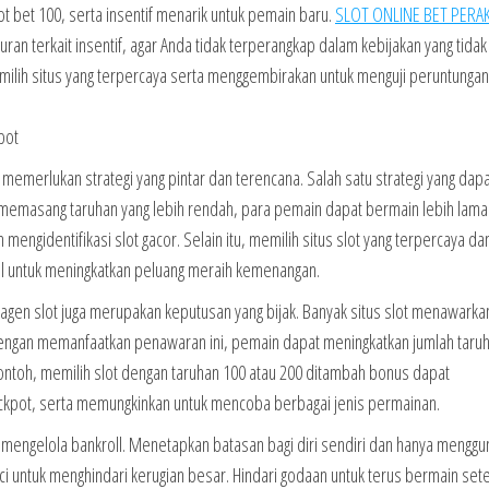
t bet 100, serta insentif menarik untuk pemain baru.
SLOT ONLINE BET PERA
an terkait insentif, agar Anda tidak terperangkap dalam kebijakan yang tidak 
ilih situs yang terpercaya serta menggembirakan untuk menguji peruntungan
pot
emerlukan strategi yang pintar dan terencana. Salah satu strategi yang dapa
 memasang taruhan yang lebih rendah, para pemain dapat bermain lebih lama
ngidentifikasi slot gacor. Selain itu, memilih situs slot yang terpercaya da
al untuk meningkatkan peluang meraih kemenangan.
gen slot juga merupakan keputusan yang bijak. Banyak situs slot menawarka
 Dengan memanfaatkan penawaran ini, pemain dapat meningkatkan jumlah taru
ontoh, memilih slot dengan taruhan 100 atau 200 ditambah bonus dapat
ckpot, serta memungkinkan untuk mencoba berbagai jenis permainan.
am mengelola bankroll. Menetapkan batasan bagi diri sendiri dan hanya mengg
ci untuk menghindari kerugian besar. Hindari godaan untuk terus bermain set