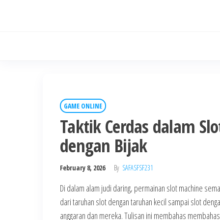
Skip
to
the
content
GAME ONLINE
Taktik Cerdas dalam Slo
dengan Bijak
February 8, 2026
By
SAFASFSF231
Di dalam alam judi daring, permainan slot machine semak
dari taruhan slot dengan taruhan kecil sampai slot den
anggaran dan mereka. Tulisan ini membahas membahas c