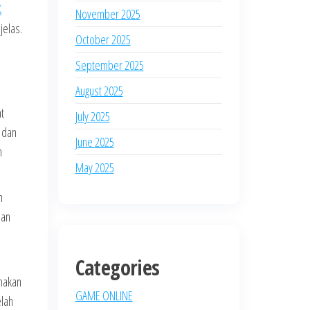
K
November 2025
jelas.
October 2025
September 2025
August 2025
t
July 2025
 dan
June 2025
n
May 2025
n
han
Categories
unakan
GAME ONLINE
elah