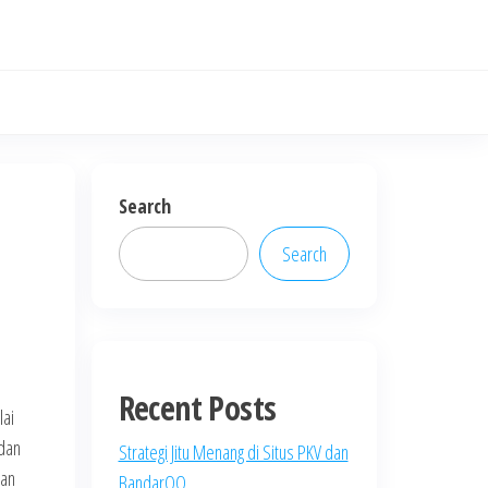
Search
Search
Recent Posts
lai
 dan
Strategi Jitu Menang di Situs PKV dan
kan
BandarQQ